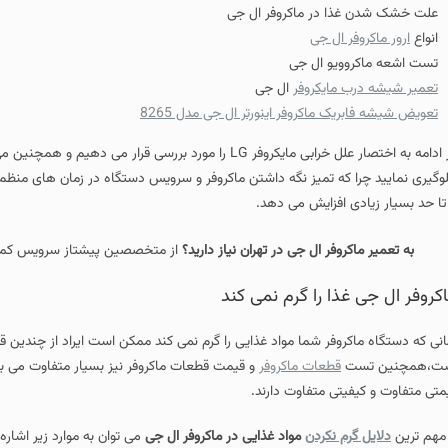
علت خشک شدن غذا در ماکروفر ال جی
انواع
ارور ماکروفر ال جی
تست اشعه ماکروویو ال جی
تعمیر شیشه درب مایکروفر
ال جی
تعویض شیشه فابریک ماکروفر اینورتر ال جی مدل 8265
در ادامه به اختصار علل خرابی مایکروفر LG را مورد بررسی 
وگیری نمایید چرا که تمیز نگه داشتن ماکروفر و سرویس دستگاه در زمان های منظم
 تا حد بسیار زیادی افزایش می دهد.
به تعمیر ماکروفر ال جی در تهران نیاز دارید؟
از متخصصین پیشتاز سرویس کمک
کروفر ال جی غذا را گرم نمی کند
انی که دستگاه ماکروفر شما مواد غذایی را گرم نمی کند ممکن است ایراد از چندین 
ت،همچنین تست
قطعات ماکروفر
و قیمت قطعات ماکروفر نیز بسیار متفاوت می باش
متی متفاوت و کیفیتی متفاوت دارند.
 مهم ترین
دلایل گرم نکردن
مواد غذایی در ماکروفر ال جی
می توان به موارد زیر اشاره 