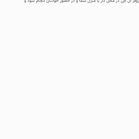
روفر ال جی در محل کار یا منزل شما و در حضور خودتان انجام شود و