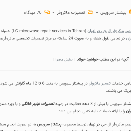
پیشتاز سرویس
تعمیرات ماکروفر
70 دیدگاه‌
میر ماکروفر ال جی در تهران
(LG microwave repair services in Tehran) همراه با 6 ماه ضمانت در
ران
در تمامی طول هفته و به صورت 24 ساعته در مرکز تعمیرات تخصصی ماکروفر،ماکروویو ال جی پیشتاز سرویس انجام می‌گردد.
آنچه در این مطلب خواهید خواند
نمایش محتوا
امی خدمات
تعمیر ماکروفر
در پیشتاز سرویس به مدت 6 ت
بریک می باشند.
از سرویس با بیش از 3 دهه فعالیت در زمینه
تعمیرات لوازم خانگی
و با بهره مند
ران
را با ارائه ضمانت نامه کتبی انجام می دهد.
میر ماکروفر ال جی در تهران توسط مجموعه
پیشتاز سرویس
به دو صورت انجام میشو