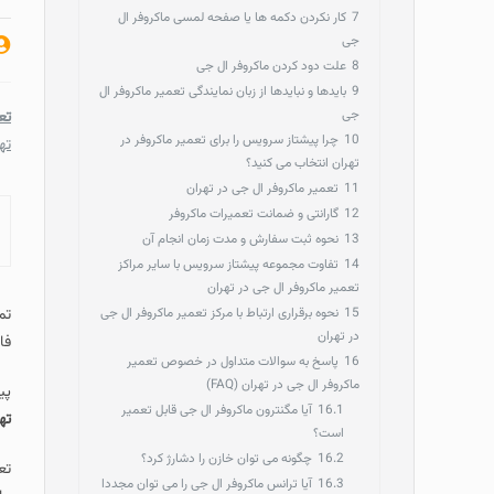
7
کار نکردن دکمه ها یا صفحه لمسی ماکروفر ال
جی
8
علت دود کردن ماکروفر ال جی
9
بایدها و نبایدها از زبان نمایندگی تعمیر ماکروفر ال
جی
تع
10
چرا پیشتاز سرویس را برای تعمیر ماکروفر در
ته
تهران انتخاب می کنید؟
11
تعمیر ماکروفر ال جی در تهران
12
گارانتی و ضمانت تعمیرات ماکروفر
13
نحوه ثبت سفارش و مدت زمان انجام آن
14
تفاوت مجموعه پیشتاز سرویس با سایر مراکز
تعمیر ماکروفر ال جی در تهران
15
نحوه برقراری ارتباط با مرکز تعمیر ماکروفر ال جی
تم
در تهران
فا
16
پاسخ به سوالات متداول در خصوص تعمیر
ماکروفر ال جی در تهران (FAQ)
پیشت
16.1
آیا مگنترون ماکروفر ال جی قابل تعمیر
ته
است؟
16.2
چگونه می توان خازن را دشارژ کرد؟
تع
16.3
آیا ترانس ماکروفر ال جی را می توان مجددا