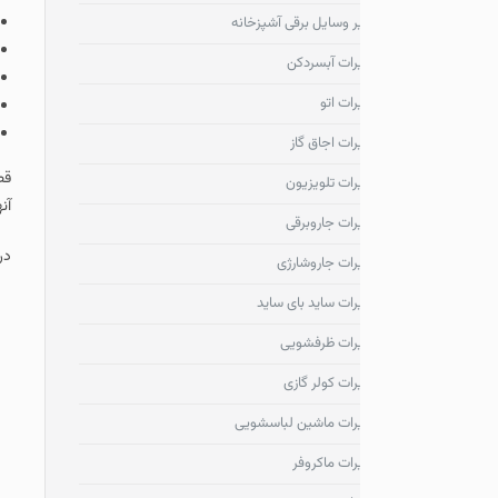
میکروسویچ های درب
ر وسایل برقی آشپزخانه
برد اصلی دستگاه
رات آبسردکن
ترموستات حرارتی
ات اتو
سیم کشی داخلی
سنسورهای داخلی مای
رات اجاق گاز
قطعاتی که در بالا به آنه
رات تلویزیون
آنها همراه با عکس می پرد
رات جاروبرقی
در صورت نیاز به مشاوره 
رات جاروشارژی
رات ساید بای ساید
رات ظرفشویی
رات کولر گازی
رات ماشین لباسشویی
رات ماکروفر