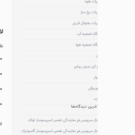
رات هود
رات یخ ساز
رات یخچال فریزر
لامپ مگنترون
اه تصفیه آب
اه تصفیه هوا
علت گرم نکردن ماکروفر
می
لامپ
مگنترون
مهم تری
کن بدون روغن
برخوردار می باشند.
ر
خازن دستگاه را تخلیه 
ربرقی
به پرتاب اشعه می کنن
ات
در تمامی دستگاههایی 
خرین دیدگاه‌ها
ناسیونال از مگنترون 
از سرویس
در
نمایندگی تعمیر اسپرسوساز لواک
این مقاله پاسخگوی سوا
از سرویس
در
نمایندگی تعمیر اسپرسوساز گاسونیک