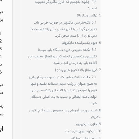
4.4
چگونه بفهمیم که خازن ماکروفر معیوب
است؟
در صورت نیاز به بررسی ع
ترانس ولتاژ بالا
برای ارائه خدمات در محل 
5.1
نکته:ترانس ماکروفر در صورت خرابی باید
تعویض گردد زیرا قابل تعمیر نمی باشد و مجدد
تماس
با هر کدام از 
نمی توان آن را سیم پیچی کرد.
ثبت سفارش تعمیرات
دیود یکسوکننده مایکروفر
تماس مستقیم و دریاف
6.1
نکته: تعویض دیود دستگاه باید توسط
تکنسین متخصص انجام گیرد و اتصال به بدنه این
ثبت درخواست در بخش
قطعه باید به درستی انجام شود.
برقراری ارتباط از طر
فیوز ولتاژ بالا ( فیوز های ولتاژ )
مطالعه سوالات متدا
7.1
دقت داشته باشید که در صورت سوختن فیوز
به هیچ عنوان از رشته سیم استفاده نکنید و تنها
در ادامه مطلب
علت گرم ن
فیوز را تعویض کنید زیرا انداختن رشته سیم می
مناسبی نخواهد داشت.
تواند باعث اتصالی و آسیب به برد اصلی دستگاه
شود.
شنیدن ویس آموزشی در خصوص علت گرم نکردن
مجتمع تجاری آرمان طبقه زیر همکف
اکروفر
خازن مایکروویو
ایرادات رایج در رو
1
میکروسویچ های درب
1
برد اصلی دستگاه