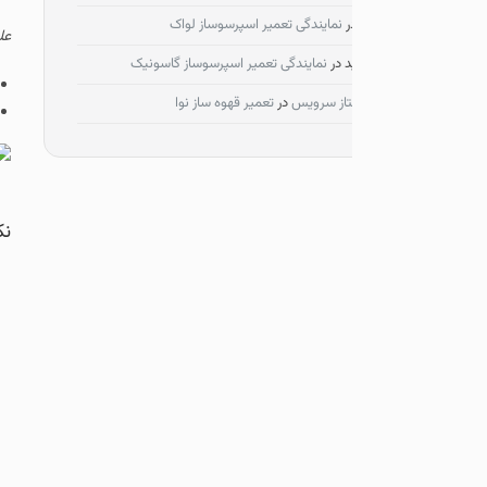
ر
نمایندگی تعمیر اسپرسوساز لواک
علت گرم نکردن ماکروفر
می
د
در
نمایندگی تعمیر اسپرسوساز گاسونیک
از لحاظ ظاهری که می
از سرویس
در
تعمیر قهوه ساز نوا
از طریق تست اهم متری که ب
نکته: دقت داشته ب
بله این 