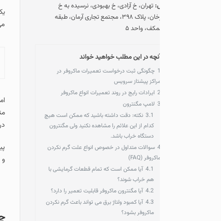
:
تهران، خ آزادی، خ بهبودی، نرسیده به خ
یکی از مهم ترین سوالاتی
ستارخان، پلاک ۳۹۸، مجتمع تجاری آرمان، طبقه
می باشد که با توجه به پ
مکف، واحد ۵
نچه در این مطلب خواهید خواند
آنچه در این مطلب خو
چگونگی ثبت درخواست تعمیرات ماکروفر در
راکز پیشتاز سرویس
ایرادات رایج در روند تعمیرات انواع ماکروفر
امروزه با توجه به نیاز 
لامپ مگنترون
متفاوت می باشند.
3.1
نکته: دقت داشته باشید که ممکن است هیچ
در این متن تمامی قطعات 
کدام از این علائم را مشاهده نکنید ولی مگنترون
دستگاه خراب باشد.
پیشتاز سرویس با بیش از 3 دهه فعالیت در زمینه تعمیرات لوازم خانگی و با بهره مندی از تعمیرکاران مجرب و استفا
سوالات متداول در خصوص انواع علت گرم نکردن
اکروفر (FAQ)
و بدون تعطیلی تعمیرات ما
4.1
آیا ممکن است که تمام قطعات گرمایشی با
هم خراب شوند؟
4.2
آیا مگنترون ماکروفر قابلیت تعمیر را دارد؟
4.3
آیا کمبود ولتاژ برق می تواند باعث گرم نکردن
ماکروفر بشود؟
چگونگی ثبت درخو