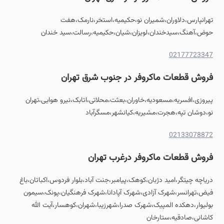
تهرانپارس،دلاوران،شمیران نو،حکیمیه،استخر،نارمک،هفت
حوض،آهنگ،سیدخندان،لویزان،شیان،حکیمیه،رسالت،سید خندان
02177723347
فروش
قطعات ماکروفر
در جنوب شرق تهران
پیروزی،افسریه،مسعودیه،خاوران،بعثت،محلاتی،اتابک،نیرو هوایی،تهران
نو،دوشان تپه،هجرت،مشیریه،کیانشهر،مسگرآباد
02133078872
فروش
قطعات ماکروفر
درغرب تهران
دریاچه چیتگر،امید دژبان،کوهک،پیامبر،جنت آباد،بلوار فردوس،اکباتان،باغ
فیض،تهرانسر،شهرک آزادی،شهرک آپادانا،شهرک فرهنگیان،پونک،سیمون
بولیوار،دهکده المپیک،شهرک صدرا،شهرزیبا،شهران،کوهسار،آیت الله
کاشانی،صادقیه،ستارخان