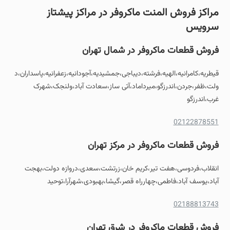
مراکز فروش المنت ماکروفر در مراکز پیشتاز
سرویس
فروش
قطعات ماکروفر
در شمال تهران
قیطریه،کامرانیه،الهیه،فرشته،دیباجی،جمشیدیه،آجودانیه،زعفرانیه،پاسداران،د
ولت،ظفر،جردن،اندرزگو،میرداماد،آتی ساز،سعادت آباد،ولنجک،شهرک
غرب،اندرزگو
02122878551
فروش
قطعات ماکروفر
در مرکز تهران
انقلاب،فردوسی،هفت تیر،کریم خان،زرتشت،سعدی،دروازه دولت،بهجت
آباد،یوسف آباد،فاطمی،چهارراه قصر،گیشا،بهبودی،شهرآرا،توحید
02188813743
فروش
قطعات ماکروفر
در شرق تهران