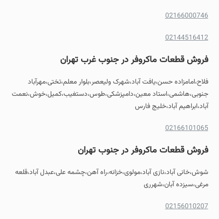
02166000746
02144516412
فروش قطعات ماکروفر در جنوب غرب تهران
فلاح،امامزاده حسن،یافت آباد،شهرک ولیعصر،بلوار معلم،تختی،مهرآباد
جنوبی،هاشمی،استاد معین،دامپزشکی،طوس،دستغیب،کمیل،خوش،نعمت
آباد،ابراهیم آباد،خلیج فارس
02166101065
فروش
قطعات ماکروفر
در جنوب تهران
شوش،خانی آباد،نازی آباد،مولوی،خزانه،راه آهن،چشمه علی،عبدل آباد،قلعه
مرغی،سیزده آبان،شهرری
02156010207