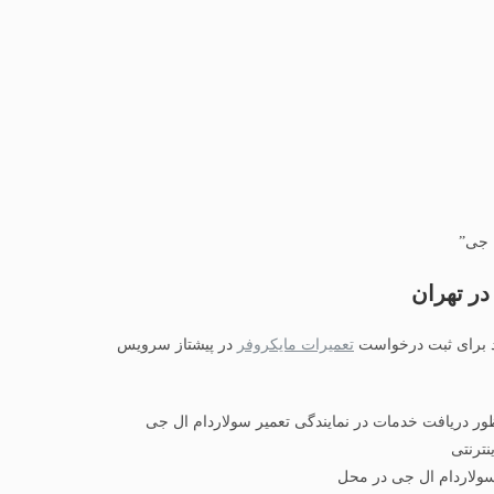
 جی”
در تهران
ید برای ثبت درخواست
تعمیرات مایکروفر
در پیشتاز سرویس
ظور دریافت خدمات در نمایندگی تعمیر سولاردام ال جی
ترنتی
سولاردام ال جی در محل