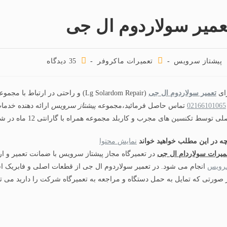
عمیر سولاردوم ال جی
پیشتاز سرویس
تعمیرات ماکروفر
35 دیدگاه‌
ای
تعمیر سولاردوم ال جی
(Lg Solardom Repair) و راحتی در ارتباط با مجموعه پیشتاز سرویس می توانید با شماره های
02166101065
تماس حاصل فرمائید،مجموعه
پیشتاز سرویس
ارائه دهنده خدما
ی توسط تکنسین های مجرب و کاربلد مجموعه همراه با گارانتی 12 ماه در شهر تهران می باشد.
چه در این مطلب خواهید خواند
نمایش محتوا
میرات سولاردام ال جی
در تعمیرگاه مجاز پیشتاز سرویس با ضمانت تعمیر و ار
ویس
انجام می شود. در تعمیر سولاردوم ال جی از قطعات اصلی و فابریک ا
 صورتی که تمایل به حمل دستگاه و مراجعه به تعمیرگاه شرکت را دارید می تو