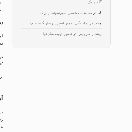
گاسونیک
کیا
در
نمایندگی تعمیر اسپرسوساز لواک
سر
مجید
در
نمایندگی تعمیر اسپرسوساز گاسونیک
پیشتاز سرویس
در
تعمیر قهوه ساز نوا
ام
دس
در
کن
چر
آی
بر
رف
عم