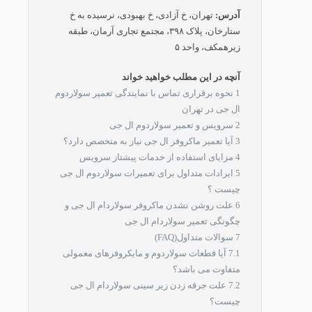
آدرس:
تهران، خ آزادی، خ بهبودی، نرسیده به خ
ستارخان، پلاک ۳۹۸، مجتمع تجاری آرمان، طبقه
زیرهمکف، واحد ۵
آنچه در این مطلب خواهید خواند
1
نحوه برقراری تماس با نمایندگی تعمیر سولاردوم
ال جی در تهران
2
سرویس و تعمیر سولاردوم ال جی
3
آیا تعمیر ماکروفر ال جی نیاز به متخصص دارد؟
4
مزایای استفاده از خدمات پیشتاز سرویس
5
ایرادات متداول برای تعمیرات سولاردوم ال جی
چیست ؟
6
علت روشن نشدن ماکروفر سولاردام ال جی و
چگونگی تعمیر سولاردام ال جی
7
سوالات متداول(FAQ)
7.1
آیا قطعات سولاردوم و مایکروفرهای معمولی
متفاوت می باشد؟
7.2
علت جرقه زدن زیر سینی سولاردام ال جی
چیست؟