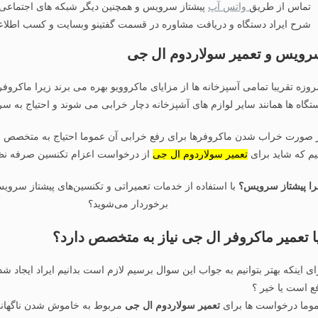
تماس از طریق
واتس آپ
پیشتاز سرویس و همچنین دیگر شبکه های اجتماعی
شرح ایراد دستگاه و دریافت مشاوره در قسمت گفتینو وبسایت و کسب اطلاعات
ویس و تعمیر سولاردوم ال جی
روزه تقریبا تمامی آسپزخانه ها از مزایای ماکروویو بهره می برند زیرا ماکروفر ه
تگاه ها همانند سایر لوازم های آشپزخانه دچار خرابی می شوند و احتیاج به سر
 صورت خراب شدن ماکروفرها برای رفع خرابی آن عموما احتیاج به متخصص می با
یم که شاید برای
تعمیر سولاردوم ال جی
از درخواست اعزام تکنسین صرفه نظر ن
ا پیشتاز سرویس؟
با استفاده از خدمات تعمیراتی و تکنسین‌های پیشتاز سروی
برخوردار می‌شوید؟
ا تعمیر ماکروفر ال جی نیاز به متخصص دارد؟
ای اینکه بهتر بتوانیم به جواب این سوال برسیم لازم است بدانیم ایراد ایج
ع است یا خیر ؟
وما درخواست ها برای
تعمیر سولاردوم ال جی
مربوط به خاموش شدن ناگهانی