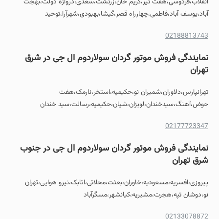
انقلاب،فردوسی،هفت تیر،کریم خان،زرتشت،سعدی،دروازه دولت،بهجت
آباد،یوسف آباد،فاطمی،چهارراه قصر،گیشا،بهبودی،شهرآرا،توحید
02188813743
نمایندگی فروش موتور گردان سولاردوم ال جی در شرق
تهران
تهرانپارس،دلاوران،شمیران نو،حکیمیه،استخر،نارمک،هفت
حوض،آهنگ،سیدخندان،لویزان،شیان،حکیمیه،رسالت،سید خندان
02177723347
نمایندگی فروش موتور گردان سولاردوم ال جی در جنوب
شرق تهران
پیروزی،افسریه،مسعودیه،خاوران،بعثت،محلاتی،اتابک،نیرو هوایی،تهران
نو،دوشان تپه،هجرت،مشیریه،کیانشهر،مسگرآباد
02133078872