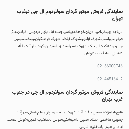
نمایندگی فروش موتور گردان سولاردوم ال جی درغرب
تهران
دریاچه چیتگر،امید دژبان،کوهک،پیامبر،جنت آباد،بلوار فردوس،اکباتان،باغ
فیض،تهرانسر،شهرک آزادی،شهرک آپادانا،شهرک فرهنگیان،پونک،سیمون
بولیوار،دهکده المپیک،شهرک صدرا،شهرزیبا،شهران،کوهسار،آیت الله
کاشانی،صادقیه،ستارخان
02166000746
02144516412
نمایندگی فروش موتور گردان سولاردوم ال جی در جنوب
غرب تهران
فلاح،امامزاده حسن،یافت آباد،شهرک ولیعصر،بلوار معلم،تختی،مهرآباد
جنوبی،هاشمی،استاد معین،دامپزشکی،طوس،دستغیب،کمیل،خوش،نعمت
آباد،ابراهیم آباد،خلیج فارس