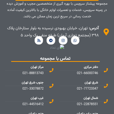
مجموعه پیشتاز سرویس با بهره گیری از متخصصین مجرب و آموزش دیده
در زمینه سرویس، خدمات و تعمیرات لوازم خانگی با بالاترین کیفیت آماده
خدمت رسانی در سریع ترین زمان ممکن می باشد.
آدرس:
تهران، خیابان بهبودی نرسیده به بلوار ستارخان پلاک
۳۹۸ (مجتمع تجاری آرمان) طبقه منفی یک واحد ۵
تماس با مجموعه
دفتر مرکزی
مرکز تهران
021-88813743
021-66000746
شرق تهران
جنوب شرق تهران
021-33078872
021-77723347
شمال تهران
غرب تهران
021-44516412
021-22878551
جنوب غرب تهران
جنوب تهران