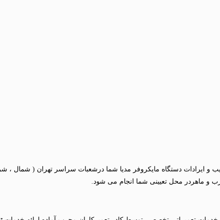
Microwave Midea Re) به رفع عیب و ایرادات دستگاه مایکروفر مدیا شما درشعبات سراسر تهر
ب و ماهردر محل تعیینی شما انجام می شود.
ت