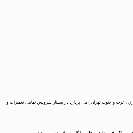
ان ( شمال ، شرق ، غرب و جنوب تهران ) می پردازد،در پیشتاز سرویس تمامی تعمیرات و
عمیر ماکروفر مدیا در محل
و با گارانتی 6 ماهه می باشد.