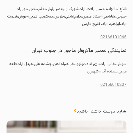
فلاح،امامزاده حسن،یافت آباد،شهرک ولیعصر،بلوار معلم،تختی،مهرآباد
جنوبی،هاشمی،استاد معین،دامپزشکی،طوس،دستغیب،کمیل،خوش،نعمت
آباد،ابراهیم آباد،خلیج فارس
02166101065
نمایندگی تعمیر ماکروفر ماجور در جنوب تهران
شوش،خانی آباد،نازی آباد،مولوی،خزانه،راه آهن،چشمه علی،عبدل آباد،قلعه
مرغی،سیزده آبان،شهرری
02156010207
شاید دوست داشته باشید