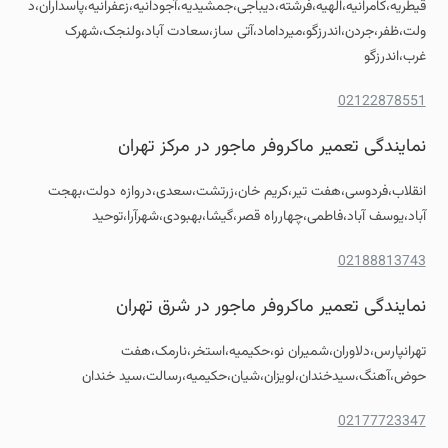
قیطریه،کامرانیه،الهیه،فرشته،دیباجی،جمشیدیه،آجودانیه،زعفرانیه،پاسداران،د
ولت،ظفر،جردن،اندرزگو،میرداماد،آتی ساز،سعادت آباد،ولنجک،شهرک
غرب،اندرزگو
02122878551
نمایندگی تعمیر ماکروفر ماجور در مرکز تهران
انقلاب،فردوسی،هفت تیر،کریم خان،زرتشت،سعدی،دروازه دولت،بهجت
آباد،یوسف آباد،فاطمی،چهارراه قصر،گیشا،بهبودی،شهرآرا،توحید
02188813743
نمایندگی تعمیر ماکروفر ماجور در شرق تهران
تهرانپارس،دلاوران،شمیران نو،حکیمیه،استخر،نارمک،هفت
حوض،آهنگ،سیدخندان،لویزان،شیان،حکیمیه،رسالت،سید خندان
02177723347