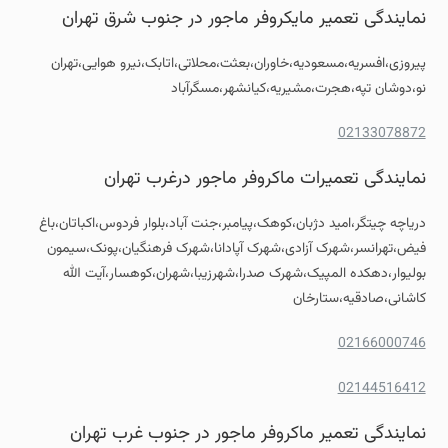
نمایندگی تعمیر مایکروفر ماجور در جنوب شرق تهران
پیروزی،افسریه،مسعودیه،خاوران،بعثت،محلاتی،اتابک،نیرو هوایی،تهران
نو،دوشان تپه،هجرت،مشیریه،کیانشهر،مسگرآباد
02133078872
نمایندگی تعمیرات ماکروفر ماجور درغرب تهران
دریاچه چیتگر،امید دژبان،کوهک،پیامبر،جنت آباد،بلوار فردوس،اکباتان،باغ
فیض،تهرانسر،شهرک آزادی،شهرک آپادانا،شهرک فرهنگیان،پونک،سیمون
بولیوار،دهکده المپیک،شهرک صدرا،شهرزیبا،شهران،کوهسار،آیت الله
کاشانی،صادقیه،ستارخان
02166000746
02144516412
نمایندگی تعمیر ماکروفر ماجور در جنوب غرب تهران