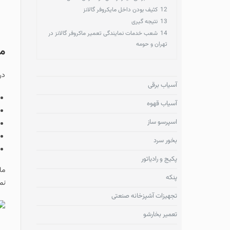
12
کثیف بودن داخل مایکروفر گالانز
13
نتیجه گیری
14
شعب خدمات نمایندگی تعمیر ماکروفر گالانز در
تهران و حومه
مراحل ثبت سفا
در صورت خرابی دستگ
آسیاب برقی
ثبت سفارش
و ی
آسیاب قهوه
تماس تکنسین مر
اسپرسو ساز
مراجعه تکنسین 
انجام
تعمیرات 
بخور سرد
اتمام کار و ارائ
پکیج و رادیاتور
ماکروفرهای گالانز ب
پنکه
نمایندگی تعمیر ماکرو
تجهیزات آشپزخانه صنعتی
تعمیر بخارشو