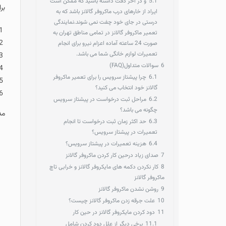
5.1
و در آخر دقت داشته باشید که ممکن است
برای سهولت انجام ک
ایراد از خارهای درب ماکروفر گالانز باشد که به
درستی در جای خود چفت نمی شوند.نمایندگی
ثبت سفارش آنلا
تعمیر ماکروفر گالانز در تمامی مناطق تهران به
تماس مستقیم
ب
صورت 24 ساعته آماده اعزام نیرو برای انجام
تعمیرات لوازم خانگی شما می باشد.
تماس با کارشناس
6
سوالات متداول(FAQ)
تماس از طریق و
6.1
چرا پیشتاز سرویس را برای تعمیر ماکروفر
شرح ایراد دستگ
گالانز خود انتخاب می کنید؟
برقراری ارتباط
6.2
مراحل ثبت درخواست در پیشتاز سرویس
چگونه می باشد؟
مدت زمان ثبت سفارش تا
6.3
حد اکثر زمان ثبت درخواست تا انجام
تعمیرات در پیشتاز سرویس؟
6.4
هزینه تعمیرات در پیشتاز سرویس؟
7
صدای زیاد درحین کار کردن ماکروفر گالانز
8
کار نکردن دکمه های مایکروفر گالانز و خرابی تاچ
ماکروفر گالانز
9
روشن نشدن ماکروفر گالانز
10
علت جرقه زدن ماکروفر گالانز چیست؟
11
دود کردن مایکروفر گالانز در حین کار
11.1
برخی دیگر از علل دود کردن شامل