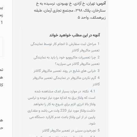
آدرس:
تهران، خ آزادی، خ بهبودی، نرسیده به خ
پیشتاز سرویس دار
ستارخان، پلاک ۳۹۸، مجتمع تجاری آرمان، طبقه
زمان ممکن و با است
زیرهمکف، واحد ۵
1 ساله و استفاده از قطعات اصلی انجام می شود.
آنچه در این مطلب خواهید خواند
1
مراحل ثبت سفارش تا انجام کار توسط نمایندگی
آنچه در این مطل
تعمیر ماکروفر گالانز
2
چرا تعمیرات ماکروویو خود را باید به نمایندگی
تعمیر ماکروفر گالانز می سپارید؟
تمامی خدمات تعمیرا
3
خرابی های شایع در روند تعمیر ماکروفر گالانز
همراه تعمیرکار مرب
4
گرم نکردن ماکروفر در نمایندگی تعمیر ماکروفر
گالانز
کافیست تا با شمار
4.1
نکته: در موارد بسیار اندک مشاهده شده
است که ولتاژ برق به اندازه مورد نیاز نبوده و ترانس
ولتاژ بالا انرژی لازم برای شروع به کار را نخواهد
داشت.ولتاژ مورد نیاز 220 ولت می باشد و مقداری
پایین تر از این ولتاژ باعث عدم کارکرد دستگاه می
همچنین تمامی تک
شود.
حضور شما انجام م
5
نچرخیدن سینی در تعمیر ماکروفر گالانز