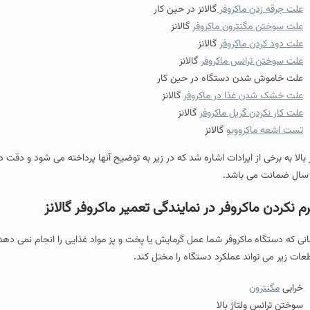
اکروفر
گالانز در حین کار
رون ماکروفر
گالانز
اکروفر
گالانز
س ماکروفر
گالانز
 دستگاه در حین کار
ذا در ماکروفر
گالانز
ریل ماکروفر
گالانز
وویو
گالانز
 ایرادات اشاره شد که در زیر به توضیح آنها پرداخته می شود و دقت داشته باشید که 
وفر در نمایندگی تعمیر ماکروفر گالانز
کروفر شما عمل گرمایش یا پخت و پز مواد غذایی را انجام نمی دهد ممکن است قطع
 عملکرد دستگاه را مختل کند.
اژ بالا