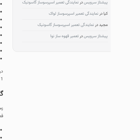
پیشتاز سرویس
در
نمایندگی تعمیر اسپرسوساز گاسونیک
علت جرقه زدن م
علت سوختن مگنت
کیا
در
نمایندگی تعمیر اسپرسوساز لواک
علت دود کردن م
مجید
در
نمایندگی تعمیر اسپرسوساز گاسونیک
علت سوختن تران
علت خاموش شدن
پیشتاز سرویس
در
تعمیر قهوه ساز نوا
علت خشک شدن غ
علت کار نکردن گ
تست اشعه ماکر
در بالا به برخی از
1 سال ضمانت می باشد.
گرم نکردن ماکر
زمانی که دستگاه ما
قطعات زیر می تواند
خرابی
مگنترون
سوختن ترانس ولت