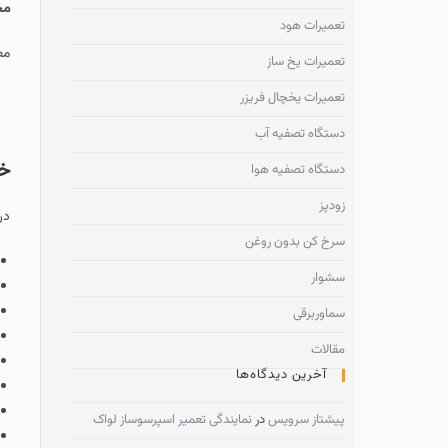
مجتمع تجاری آرمان 
تعمیرات هود
مطالعه مطلب
طرز ا
تعمیرات یخ ساز
تعمیرات یخچال فریزر
چرا پیشتاز سرو
دستگاه تصفیه آب
خرابی های شای
دستگاه تصفیه هوا
زودپز
در صورت استفاده از
سرخ کن بدون روغن
علت
گرم نکردن 
سشوار
علت
نچرخیدن س
علت
صدای زیاد 
سماوربرقی
علت کار نکردن د
مقالات
علت برق داشتن 
آخرین دیدگاه‌ها
تعویض و
تعمیر
علت روشن نشدن 
پیشتاز سرویس
در
نمایندگی تعمیر اسپرسوساز لواک
علت سوختن فیوز