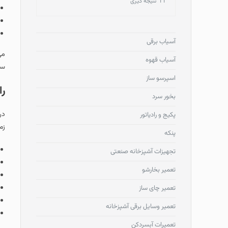
11
نتیجه گیری
آسیاب برقی
می
آسیاب قهوه
سا
اسپرسو ساز
را
بخور سرد
در
پکیج و رادیاتور
زم
پنکه
تجهیزات آشپزخانه صنعتی
تعمیر بخارشو
تعمیر چای ساز
تعمیر وسایل برقی آشپزخانه
تعمیرات آبسردکن