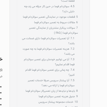
قطعه است؟
4.5
سولاردام فوما در حین کار جرقه می زند،چه
دلیلی دارد؟
5
قطعات موجود در نمایندگی تعمیر سولاردام فوما
6
مقالات مربوط به تعمیر سولاردام فوما
7
سوالات پرتکرار مشتریان از نمایندگی تعمیر
سولاردام فوما ( FAQ )
7.1
آیا تعمیرات سولاردام فوما دارای ضمانت می
باشد؟
7.2
هزینه تعمیرات سولاردام فوما به چه صورت
می باشد؟
خد
7.3
آیا می توانیم خودمان برای تعمیر سولاردام
فوما اقدام نماییم؟
7.4
چه زمانی برای تعمیر سولاردام فوما اقدام
اگ
کنیم؟
در
7.5
آیا پیشتاز سرویس صرفا خدمات تعمیر
سولاردام فوما را ارائه می دهد؟
8
بایدها و نبایدها از زبان تعمیرکار سولاردام فوما
9
جدول هزینه تعمیر سولاردام فوما
10
خدمات مجموعه پیشتاز سرویس