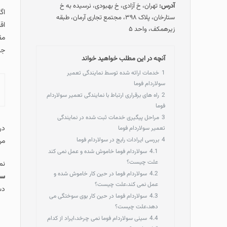
آدرس:
تهران، خ آزادی، خ بهبودی، نرسیده به خ
اگ
ستارخان، پلاک ۳۹۸، مجتمع تجاری آرمان، طبقه
اق
زیرهمکف، واحد ۵
مق
جز
آنچه در این مطلب خواهید خواند
1
خدمات ارائه شده توسط نمایندگی تعمیر
سولاردام فوما
2
راه های برقراری ارتباط با نمایندگی تعمیر سولاردام
فوما
3
مراحل پیگیری خدمات ثبت شده در نمایندگی
در
تعمیر سولاردام فوما
4
بررسی ایرادات رایج در سولاردام فوما
مرا
4.1
سولاردام فوما خاموش شده و عمل نمی کند
علت چیست؟
نم
4.2
سولاردام فوما در حین کار خاموش شده و
سو
عمل نمی کند،علت چیست؟
دس
4.3
سولاردام فوما در حین کار بوی سوختگی می
دهد،علت چیست؟
4.4
سینی سولاردام فوما نمی چرخد،ایراد از کدام