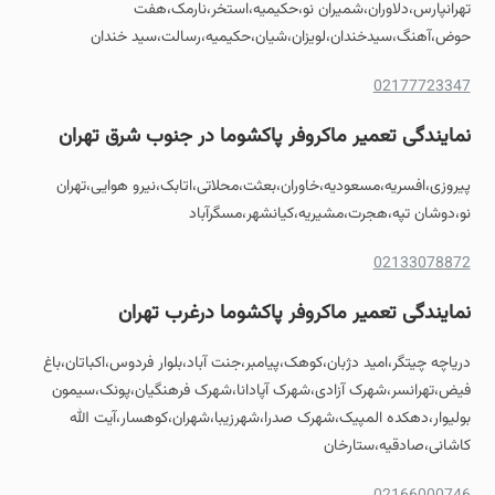
تهرانپارس،دلاوران،شمیران نو،حکیمیه،استخر،نارمک،هفت
حوض،آهنگ،سیدخندان،لویزان،شیان،حکیمیه،رسالت،سید خندان
02177723347
نمایندگی تعمیر ماکروفر پاکشوما در جنوب شرق تهران
پیروزی،افسریه،مسعودیه،خاوران،بعثت،محلاتی،اتابک،نیرو هوایی،تهران
نو،دوشان تپه،هجرت،مشیریه،کیانشهر،مسگرآباد
02133078872
نمایندگی تعمیر ماکروفر پاکشوما درغرب تهران
دریاچه چیتگر،امید دژبان،کوهک،پیامبر،جنت آباد،بلوار فردوس،اکباتان،باغ
فیض،تهرانسر،شهرک آزادی،شهرک آپادانا،شهرک فرهنگیان،پونک،سیمون
بولیوار،دهکده المپیک،شهرک صدرا،شهرزیبا،شهران،کوهسار،آیت الله
کاشانی،صادقیه،ستارخان