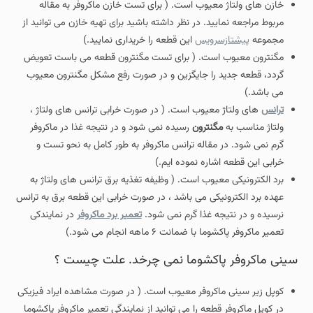
خازن های ولتاژ معیوب است. ( برای تست خازن ماکروفر به مقاله
مربوط مراجعه نمایید. در نظر داشته باشید برای تهیه خازن می توانید از
مجموعه
پیشتازسرویس
این قطعه را خریداری نمایید.)
مگنترون معیوب است. ( برای تست مگنترون قطعه می باست تعویض
گردد، قطعه جدید را جایگزین و در صورت رفع مشکل مگنترون معیوب
می باشد.)
ترانس
های ولتاژ معیوب است. ( در صورت خرابی ترانس های ولتاژ ،
ولتاژ مناسب به
مگنترون
رسیده نمی شود و در نتیجه غذا در ماکروفر
گرم نمی شود. در مقاله ترانس ماکروفر به طور کامل به نحو تست و
خرابی این قطعه اشاره نموده ایم.)
برد الکترونیکی معیوب است. ( وظیفه تغذیه برق ترانس های ولتاژ به
عهده برد الکترونیکی می باشد ، در صورت خرابی این قطعه برق به ترانس
نرسیده و در نتیجه غذا گرم نمی شود.
تعمیر برد ماکروفر
در نمایندکی
تعمیر ماکروفر پاکشوما با ضمانت ۶ ماهه انجام می شود.)
سینی ماکروفر پاکشوما نمی چرخد. علت چیست ؟
کوپل زیر سینی ماکروفر معیوب است. ( در صورت مشاهده ایراد فیزیکی
در کوپل ماکروفر قطعه را می توانید از نمایندگی تعمیر ماکروفر پاکشوما