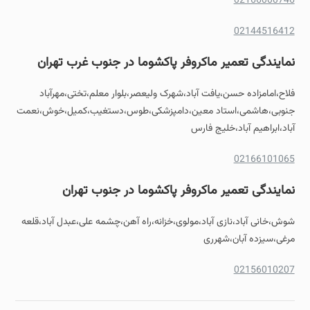
02166000746
02144516412
نمایندگی تعمیر ماکروفر پاکشوما در جنوب غرب تهران
فلاح،امامزاده حسن،یافت آباد،شهرک ولیعصر،بلوار معلم،تختی،مهرآباد
جنوبی،هاشمی،استاد معین،دامپزشکی،طوس،دستغیب،کمیل،خوش،نعمت
آباد،ابراهیم آباد،خلیج فارس
02166101065
نمایندگی تعمیر ماکروفر پاکشوما در جنوب تهران
شوش،خانی آباد،نازی آباد،مولوی،خزانه،راه آهن،چشمه علی،عبدل آباد،قلعه
مرغی،سیزده آبان،شهرری
02156010207