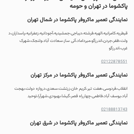
پاکشوما در تهران و حومه
نمایندگی تعمیر ماکروفر پاکشوما در شمال تهران
قیطریه،کامرانیه،الهیه،فرشته،دیباجی،جمشیدیه،آجودانیه،زعفرانیه،پاسداران،د
ولت،ظفر،جردن،اندرزگو،میرداماد،آتی ساز،سعادت آباد،ولنجک،شهرک
غرب،اندرزگو
02122878551
نمایندگی تعمیر ماکروفر پاکشوما در مرکز تهران
انقلاب،فردوسی،هفت تیر،کریم خان،زرتشت،سعدی،دروازه دولت،بهجت
آباد،یوسف آباد،فاطمی،چهارراه قصر،گیشا،بهبودی،شهرآرا،توحید
02188813743
نمایندگی تعمیر ماکروفر پاکشوما در شرق تهران