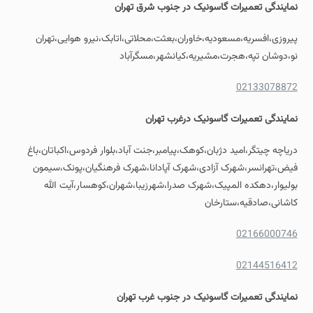
نمایندگی
تعمیرات گاسونیک
در جنوب شرق تهران
پیروزی،افسریه،مسعودیه،خاوران،بعثت،محلاتی،اتابک،نیرو هوایی،تهران
نو،دوشان تپه،هجرت،مشیریه،کیانشهر،مسگرآباد
02133078872
نمایندگی
تعمیرات گاسونیک
درغرب تهران
دریاچه چیتگر،امید دژبان،کوهک،پیامبر،جنت آباد،بلوار فردوس،اکباتان،باغ
فیض،تهرانسر،شهرک آزادی،شهرک آپادانا،شهرک فرهنگیان،پونک،سیمون
بولیوار،دهکده المپیک،شهرک صدرا،شهرزیبا،شهران،کوهسار،آیت الله
کاشانی،صادقیه،ستارخان
02166000746
02144516412
نمایندگی
تعمیرات گاسونیک
در جنوب غرب تهران