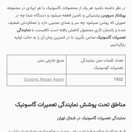
در نظر داشته باشید هر یک از محصولات گاسونیک با هر ایرادی در مجموعه
پیشتاز سرویس
پشتیبانی و تامین قطعه میشود و دستگاه شما چه در
صورتی که روشن نمیشود چه سر و صدای عجیبی دارد یا عملکردش ضعیف
شده و راندمان کاری محصول کاهش یافته است کافیست با
نمایندگی
تعمیرات گاسونیک
تماس بگیرید تا در کمترین زمان آن را به حالت اولیه
بازگردانیم.
تعداد کلمات متن نمایندگی
منبع خارجی متن
تعمیرات گوسونیک
Gosonic Repair Agent
1932
مناطق تحت پوشش نمایندگی تعمیرات گاسونیک
نمایندگی تعمیرات گاسونیک در شمال تهران
قیطریه،کامرانیه،الهیه،فرشته،دیباجی،جمشیدیه،آجودانیه،زعفرانیه،پاسداران،د