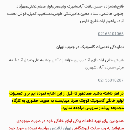
فلاح،امامزاده حسن،یافت آباد،شهرک ولیعصر،بلوار معلم،تختی،مهرآباد
جنوبی،هاشمی،استاد معین،دامپزشکی،طوس،دستغیب،کمیل،خوش،نعمت
آباد،ابراهیم آباد،خلیج فارس
02166101065
نمایندگی
تعمیرات گاسونیک
در جنوب تهران
شوش،خانی آباد،نازی آباد،مولوی،خزانه،راه آهن،چشمه علی،عبدل آباد،قلعه
مرغی،سیزده آبان،شهرری
02156010207
در نظر داشته باشید همانطور که قبل از این اشاره نموده ایم برای تعمیرات
لوازم خانگی گاسونیک کوچک صرفا میبایست به صورت حضوری به کارگاه
مجموعه پیشتاز سرویس مراجعه نمایید.
همچنین برای تهیه قطعات یدکی لوازم خانگی خود در صورت موجودی
میتوانید به وب سایت فروشگاهی
تهران اپلاینس
مراجعه نموده و خرید خود