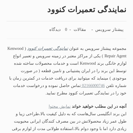
نمایندگی تعمیرات کنوود
نویسندهٔ
دسته‌
نظرات
پیشتاز سرویس
مقالات
0 دیدگاه
نوشته:
نوشته:
نوشته:
مجموعه پیشتاز سرویس به عنوان
نمایندگی تعمیرات کنوود
( Kenwood
Repair Agent ) یکی از مراکز معتبر در زمینه سرویس و تعمیر انواع
لوازم خانگی برند Kenwood است و خدمات محصولات ساخته شده
توسط این برند را در ایران پشتیبانی و تامین قطعه ( در صورت
موجودی ) مینماید که میتوانید برای دریافت خدمات در کمترین زمان با
شماره تلفن
02166000746
تماس حاصل نموده و درخواست خدمات
خود را در نمایندگی تعمیرات کنوود مطرح نمایید.
آنچه در این مطلب خواهید خواند
نمایش محتوا
این برند انگلیسی سال‌هاست که به دلیل کیفیت بالا،طراحی زیبا و
طول عمر زیاد محصولاتش در بین مصرف‌ کنندگان ایرانی محبوبیت
زیادی دارد اما با وجود دوام بالا،استفاده طولانی‌ مدت از لوازم برقی