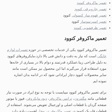
تعمیر ماکروفر کنوود
تعمیر جاروبرقی کنوود
تعمیر قهوه ساز کپسولی
کنوود
تعمیر اسپرسوساز
کنوود
تعمیر ظرفشویی کنوود
تعمیر ماکروفر کنوود
تعمیر ماکروفر کنوود یکی از خدمات تخصصی در حوزه
تعمیرات لوازم
خانگی
است که نیاز به دقت و دانش فنی بالا دارد،مایکروفرهای کنوود
به دلیل طراحی زیبا،عملکرد قدرتمند و دوام بالا در بسیاری از خانه‌ها
مورد استفاده قرار می‌گیرند اما این محصول نیز ممکن است مانند
سایر محصولات کنوود دچار ایراداتی شود که در ادامه بدان اشاره
نموده ایم.
برای تعمیر ماکروفر کنوود میبایست با توجه به نوع ایراد در صورت نیاز
قطعاتی مانند
مگنترون
،
ترانس ماکروفر
،
دیود مایکروفر
، فیوز یا موتور
صفحه گردان با قطعات اصلی و اورجینال تعویض می‌شوند. استفاده از
قطعات فابریک کنوود در
تعمیر ماکروفر در محل
اهمیت زیادی دارد