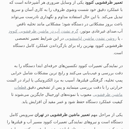
تعمیر ظرفشویی کنوود
یکی از وسایل ضروری هر آشپزخانه است که
با عملکرد دقیق خود شست‌ وشوی ظروف را به کاری آسان و سریع
تبدیل می‌کند. با این حال استفاده مداوم و نگهداری نادرست می‌تواند
باعث بروز مشکلاتی در دستگاه شود؛ مشکلاتی مانند تخلیه ناقص
آب،صدای غیرعادی موتور،
گرم نشدن آب در ماشین ظرفشویی کنوود
، یا
روشن نشدن ماشین لباسشویی
در این شرایط تعمیر تخصصی
ظرفشویی کنوود بهترین راه برای بازگرداندن عملکرد کامل دستگاه
است.
در نمایندگی تعمیرات کنوود تکنسین‌های حرفه‌ای ابتدا دستگاه را به
دقت بررسی و عیب‌یابی می‌کنند و رایج‌ ترین مشکلات شامل خرابی
پمپ تخلیه، گرفتگی فیلترها، آسیب به برد الکترونیکی یا ایراد در المنت
حرارتی را با دقت بررسی مینمایند و پس از تشخیص دقیق
قطعات
ماشین ظرفشویی
معیوب با نمونه‌های اورجینال جایگزین می‌شوند تا
کیفیت عملکرد دستگاه حفظ شود و عمر مفید آن افزایش یابد.
یکی از مراحل مهم
تعمیر ماشین ظرفشویی در تهران
سرویس کامل
دستگاه است و نیروهای نمایندگی تعمیرات کنوود مسیر آب و فیلترها را