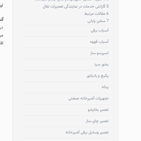
لو
5
گارانتی خدمات در نمایندگی تعمیرات تفال
6
مقالات مرتبط
آن
7
سخن پایانی
در
آسیاب برقی
مر
آسیاب قهوه
اق
اسپرسو ساز
بخور سرد
پکیج و رادیاتور
پنکه
تجهیزات آشپزخانه صنعتی
تعمیر بخارشو
تعمیر چای ساز
تعمیر وسایل برقی آشپزخانه