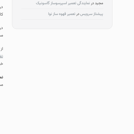
مجید
در
نمایندگی تعمیر اسپرسوساز گاسونیک
در
پیشتاز سرویس
در
تعمیر قهوه ساز نوا
کا
در
مج
از
تف
خد
نم
مش