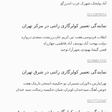
آباد،ولنجک،شهرک غرب،اندرزگو
02122878551
نمایندگی تعمیر کولرگازی زانتی در مرکز تهران
انقلاب،فردوسی،هفت تیر،کریم خان،زرتشت،سعدی،دروازه
دولت،بهجت آباد،یوسف آباد،فاطمی،چهارراه
قصر،گیشا،بهبودی،شهرآرا،توحید
02188813743
نمایندگی تعمیر کولرگازی زانتی در شرق تهران
تهرانپارس،دلاوران،شمیران نو،حکیمیه،استخر،نارمک،هفت
حوض،آهنگ،سیدخندان،لویزان،شیان،حکیمیه،رسالت،سید خندان
02177723347
نمایندگی تعمیرات کولرگازی زانتی در جنوب شرق