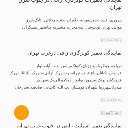
تهران
پیروزی،افسریه،مسعودیه،خاوران،بعثت،محلاتی،اتابک،نیرو
هوایی،تهران نو،دوشان تپه،هجرت،مشیریه،کیانشهر،مسگرآباد
02133078872
نمایندگی تعمیر کولرگازی زانتی درغرب تهران
دریاچه چیتگر،امید دژبان،کوهک،پیامبر،جنت آباد،بلوار
فردوس،اکباتان،باغ فیض،تهرانسر،شهرک آزادی،شهرک آپادانا،شهرک
فرهنگیان،پونک،سیمون بولیوار،دهکده المپیک،شهرک
صدرا،شهرزیبا،شهران،کوهسار،آیت الله کاشانی،صادقیه،ستارخان
02166000746
02144516412
نمایندگی تعمیر اسپلیت زانتی در جنوب غرب تهران