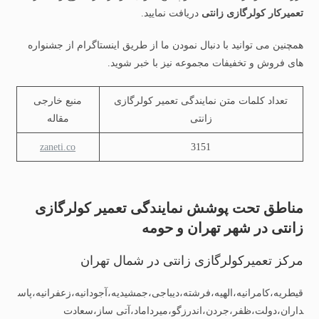
تعمیرکار کولرگازی زانتی
دریافت نمایید.
همچنین می توانید با دنبال نمودن ما از طریق اینستاگرام از جشنواره
های فروش و تخفیفات مجموعه نیز با خبر شوید.
تعداد کلمات متن نمایندگی تعمیر کولرگازی
منبع خارجی
زانتی
مقاله
zaneti.co
3151
مناطق تحت پوشش نمایندگی تعمیر کولرگازی
زانتی در شهر تهران و حومه
مرکز تعمیرکولرگازی زانتی در شمال تهران
قیطریه،کامرانیه،الهیه،فرشته،دیباجی،جمشیدیه،آجودانیه،زعفرانیه،پاس
داران،دولت،ظفر،جردن،اندرزگو،میرداماد،آتی ساز،سعادت