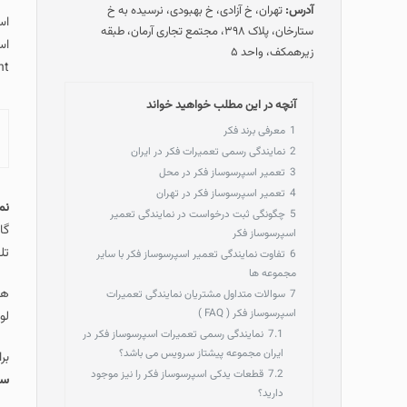
آدرس:
تهران، خ آزادی، خ بهبودی، نرسیده به خ
اس
ستارخان، پلاک ۳۹۸، مجتمع تجاری آرمان، طبقه
اس
زیرهمکف، واحد ۵
pir agent
آنچه در این مطلب خواهید خواند
1
معرفی برند فکر
2
نمایندگی رسمی تعمیرات فکر در ایران
3
تعمیر اسپرسوساز فکر در محل
4
تعمیر اسپرسوساز فکر در تهران
نم
5
چگونگی ثبت درخواست در نمایندگی تعمیر
گا
اسپرسوساز فکر
تل
6
تفاوت نمایندگی تعمیر اسپرسوساز فکر با سایر
مجموعه ها
هم
7
سوالات متداول مشتریان نمایندگی تعمیرات
اسپرسوساز فکر ( FAQ )
لو
7.1
نمایندگی رسمی تعمیرات اسپرسوساز فکر در
ایران مجموعه پیشتاز سرویس می باشد؟
بر
7.2
قطعات یدکی اسپرسوساز فکر را نیز موجود
ستارخان 
دارید؟