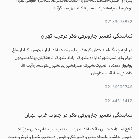
پیروزی،افسریه،مسعودیه،خاوران،بعثت،محلاتی،اتابک،نیرو هوایی،تهران
نو،دوشان تپه،هجرت،مشیریه،کیانشهر،مسگرآباد
02133078872
نمایندگی تعمیر جاروبرقی فکر درغرب تهران
دریاچه چیتگر،امید دژبان،کوهک،پیامبر،جنت آباد،بلوار فردوس،اکباتان،باغ
فیض،تهرانسر،شهرک آزادی،شهرک آپادانا،شهرک فرهنگیان،پونک،سیمون
بولیوار،دهکده المپیک،شهرک صدرا،شهرزیبا،شهران،کوهسار،آیت الله
کاشانی،صادقیه،ستارخان
02166000746
02144516412
نمایندگی تعمیر جاروبرقی فکر در جنوب غرب تهران
فلاح،امامزاده حسن،یافت آباد،شهرک ولیعصر،بلوار معلم،تختی،مهرآباد
جنوبی،هاشمی،استاد معین،دامپزشکی،طوس،دستغیب،کمیل،خوش،نعمت