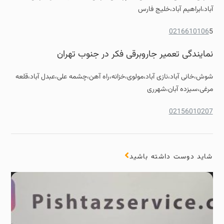
آباد،ابراهیم آباد،خلیج فارس
0216610106
5
نمایندگی تعمیر جاروبرقی فکر در جنوب تهران
شوش،خانی آباد،نازی آباد،مولوی،خزانه،راه آهن،چشمه علی،عبدل آباد،قلعه
مرغی،سیزده آبان،شهرری
02156010207
شاید دوست داشته باشید