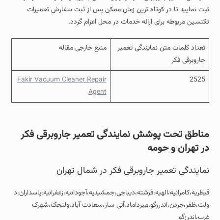
ثبت نمایید تا در کوتاه ترین زمان ممکن پس از ثبت سفارش تعمیرات
تکنسین مربوطه برای ارائه خدمات در محل اعزام گردد.
تعداد کلمات متن نمایندگی تعمیر
منبع خارجی مقاله
جاروبرقی فکر
Fakir Vacuum Cleaner Repair
2525
Agent
مناطق تحت پوشش نمایندگی تعمیر جاروبرقی فکر
در تهران و حومه
نمایندگی تعمیر جاروبرقی فکر در شمال تهران
قیطریه،کامرانیه،الهیه،فرشته،دیباجی،جمشیدیه،آجودانیه،زعفرانیه،پاسداران،د
ولت،ظفر،جردن،اندرزگو،میرداماد،آتی ساز،سعادت آباد،ولنجک،شهرک
غرب،اندرزگو