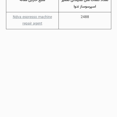
تعداد کلمات متن نمایندگی تعمیر
منبع خارجی مقاله
اسپرسوساز ندوا
Ndva espresso machine
2488
repair agent