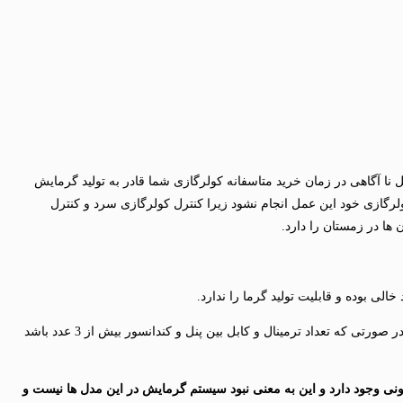
نا آگاهی در زمان خرید متاسفانه کولرگازی شما قادر به تولید گرمایش
رگازی خود این عمل انجام نشود زیرا کنترل کولرگازی سرد و کنترل
 ها در زمستان را دارد.
2.درب برق کندانسور یا پنل را باز نمایید در صورتی که ترمینال ها L و N و یک عدد دیگر صرفا باشد بدان معناست که کولر صرفا تولید سرما انجام می دهد و در صورتی که تعداد ترمینال و کابل بین پنل و کندانسور بیش از 3 عدد باشد
ه سیگنال برد بین پنل داخلی و بیرونی وجود دارد و این به معنی نبود سیستم گرمایش در این مدل ها نیست و