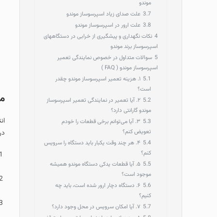
موندو
3.7
علت صدای زیاد اسپرسوساز موندو
3.8
علت ارور در اسپرسوساز موندو
4
نکات نگهداری و پیشگیری از خرابی در دستگاههای
اسپرسوساز برند موندو
5
سوالات متداول در خصوص نمایندگی تعمیر
اسپرسوساز موندو ( FAQ )
5.1
۱. هزینه تعمیر اسپرسوساز موندو چقدر
است؟
مز
5.2
۲. آیا تعمیر در نمایندگی تعمیر اسپرسوساز
موندو گارانتی دارد؟
ان
5.3
۳. آیا می‌توانم برخی قطعات را خودم
تعویض کنم؟
در
5.4
۴. هر چند وقت یکبار باید دستگاه را سرویس
کنم؟
5.5
۵. آیا قطعات یدکی دستگاه موندو همیشه
موجود است؟
5.6
۶. دستگاه دچار ارور شده است، باید چه
کنیم؟
5.7
۷. آیا امکان سرویس در محل وجود دارد؟