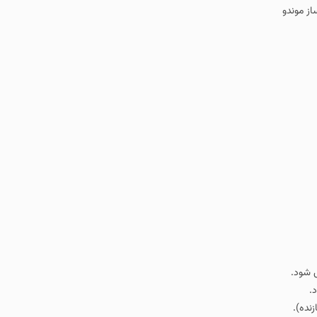
از موندو
ض شود.
.
نده).