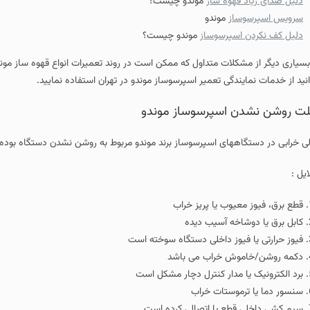
دلیل صدای زیاد قهوه ساز
موندو چیست؟
سرویس اسپرسوساز
موندو
دلیل کف نکردن اسپرسوساز
موندو چیست؟
بسیاری دیگر از مشکلات متداول که ممکن است در روند تعمیرات انواع قهوه ساز مون
انید از خدمات نمایندگی تعمیر اسپرسوساز موندو در تهران استفاده نمایید.
ت روشن نشدن اسپرسوساز موندو
لی خرابی در دستگاههای اسپرسوساز برند موندو مربوط به روشن نشدن دستگاه بوده و 
ایل :
قطع برق، فیوز معیوب یا پریز خراب
کابل برق یا دوشاخه آسیب‌ دیده
فیوز حرارتی یا فیوز داخلی دستگاه سوخته است
دکمه روشن/خاموش خراب می باشد
برد الکترونیک یا مدار کنترل دچار مشکل است
سنسور دما یا ترموستات خراب
سیم‌ کشی داخلی قطع یا اتصالی کرده است