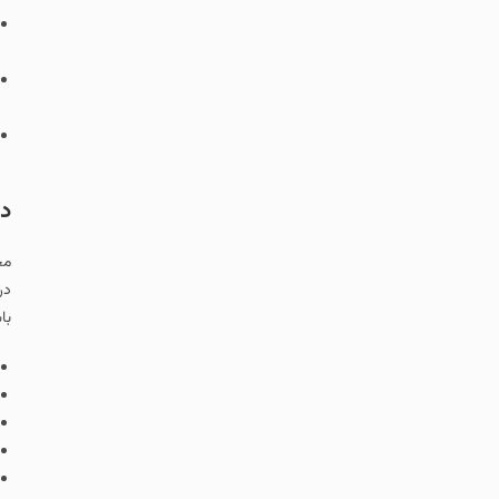
در
مج
در
با