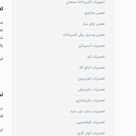
تجهیزات آشپزخانه صنعتی
تع
تعمیر بخارشو
مج
تعمیر چای ساز
تع
تعمیر وسایل برقی آشپزخانه
شو
رف
تعمیرات آبسردکن
تعمیرات اتو
ام
تعمیرات اجاق گاز
تعمیرات تلویزیون
تعمیرات جاروبرقی
نم
تعمیرات جاروشارژی
در
تعمیرات ساید بای ساید
فع
تعمیرات ظرفشویی
ای
تعمیرات کولر گازی