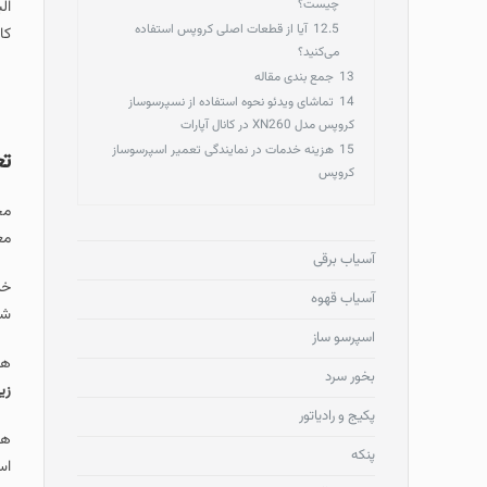
چیست؟
ال
12.5
آیا از قطعات اصلی کروپس استفاده
کا
می‌کنید؟
13
جمع بندی مقاله
14
تماشای ویدئو نحوه استفاده از نسپرسوساز
کروپس مدل XN260 در کانال آپارات
15
هزینه خدمات در نمایندگی تعمیر اسپرسوساز
تع
کروپس
مج
مع
آسیاب برقی
خد
آسیاب قهوه
شو
اسپرسو ساز
هم
بخور سرد
زی
پکیج و رادیاتور
هم
پنکه
اس