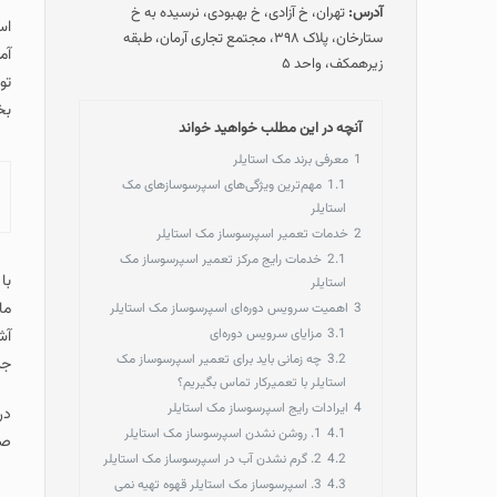
آدرس:
تهران، خ آزادی، خ بهبودی، نرسیده به خ
اس
ستارخان، پلاک ۳۹۸، مجتمع تجاری آرمان، طبقه
آم
زیرهمکف، واحد ۵
تو
بخ
آنچه در این مطلب خواهید خواند
1
معرفی برند مک استایلر
1.1
مهم‌ترین ویژگی‌های اسپرسوسازهای مک
استایلر
2
خدمات تعمیر اسپرسوساز مک استایلر
2.1
خدمات رایج مرکز تعمیر اسپرسوساز مک
با
استایلر
ما
3
اهمیت سرویس دوره‌ای اسپرسوساز مک استایلر
3.1
مزایای سرویس دوره‌ای
آش
3.2
چه زمانی باید برای تعمیر اسپرسوساز مک
جل
استایلر با تعمیرکار تماس بگیریم؟
4
ایرادات رایج اسپرسوساز مک استایلر
در
4.1
1. روشن نشدن اسپرسوساز مک استایلر
صح
4.2
2. گرم نشدن آب در اسپرسوساز مک استایلر
4.3
3. اسپرسوساز مک استایلر قهوه تهیه نمی‌