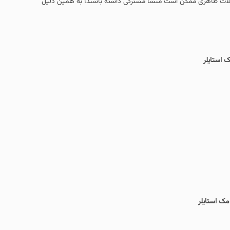
ات ظاهری ممکن است منشأ مشترکی داشته باشند؛ به همین دلیل
 استایلر
مک استایلر