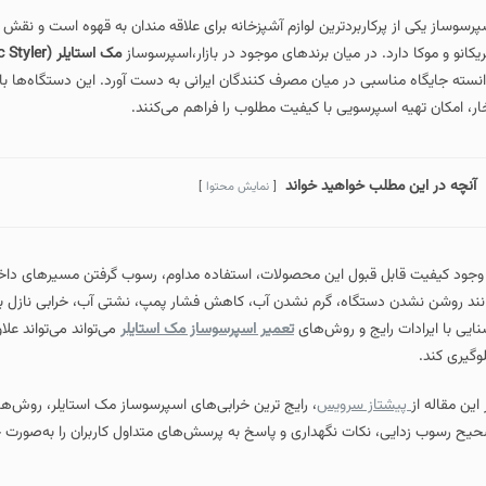
پرسوساز یکی از پرکاربردترین لوازم آشپزخانه برای علاقه‌ مندان به قهوه است و نقش م
ریکانو و موکا دارد. در میان برندهای موجود در بازار،اسپرسوساز
مک استایلر (Mac Styler)
انسته جایگاه مناسبی در میان مصرف‌ کنندگان ایرانی به دست آورد. این دستگاه‌ها با 
ار، امکان تهیه اسپرسویی با کیفیت مطلوب را فراهم می‌کنند.
آنچه در این مطلب خواهید خواند
نمایش محتوا
 وجود کیفیت قابل قبول این محصولات، استفاده مداوم، رسوب گرفتن مسیرهای داخل
نند روشن نشدن دستگاه، گرم نشدن آب، کاهش فشار پمپ، نشتی آب، خرابی نازل بخار،
نایی با ایرادات رایج و روش‌های
تعمیر اسپرسوساز مک استایلر
می‌تواند می‌تواند عل
وگیری کند.
 این مقاله از
پیشتاز سرویس
، رایج‌ ترین خرابی‌های اسپرسوساز مک استایلر، روش‌
یح رسوب‌ زدایی، نکات نگهداری و پاسخ به پرسش‌های متداول کاربران را به‌صورت ج