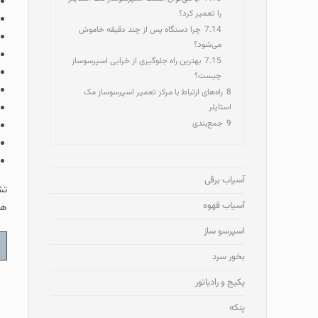
را تعمیر کرد؟
7.14
چرا دستگاه پس از چند دقیقه خاموش
می‌شود؟
7.15
بهترین راه جلوگیری از خرابی اسپرسوساز
چیست؟
8
راه‌های ارتباط با مرکز تعمیر اسپرسوساز مک
استایلر
9
جمع‌بندی
آسیاب برقی
تش
آسیاب قهوه
هز
اسپرسو ساز
بخور سرد
پکیج و رادیاتور
پنکه