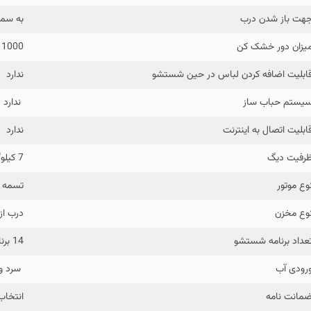
هت باز شدن درب
به سم
یزان دور خشک کن
1000 دور در دقیقه
ابلیت اضافه کردن لباس در حین شستشو
ندارد
یستم حباب ساز
ندارد
ابلیت اتصال به اینترنت
ندارد
رفیت دیگ
7 کیلوگرم
وع موتور
تسمه 
وع مخزن
درب از
عداد برنامه شستشو
14 برنامه + 2 برنامه کمکی
رودی آب
سرد و 
مانت نامه
انتخا