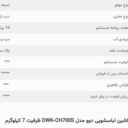
وع موتور
تسمه 
وع مخزن
درب از
عداد برنامه شستشو
16 برنامه + 3 برنامه کمکی
رودی آب
سرد و 
مانت نامه
پاک س
یفیت شستشو
***
دمات پس از فروش
*****
راحی ظاهری
***
رزش قیمت در برابر خرید
****
شین لباسشویی دوو مدل
DWK-CH700S ظرفیت 7 کیلوگرم