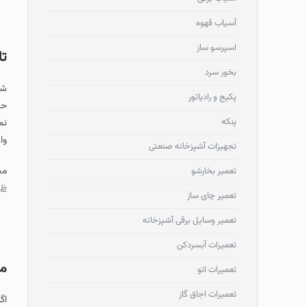
آسیاب قهوه
اسپرسو ساز
تا
بخور سرد
پکیج و رادیاتور
حا
پنکه
نم
وا
تجهیزات آشپزخانه صنعتی
مج
تعمیر بخارشو
ظر
تعمیر چای ساز
تعمیر وسایل برقی آشپزخانه
تعمیرات آبسردکن
مق
تعمیرات اتو
تعمیرات اجاق گاز
اگ