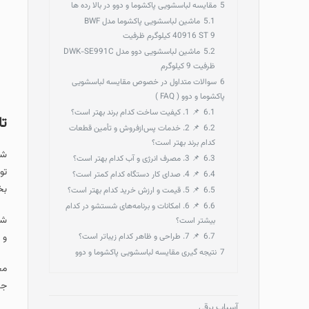
5
مقایسه لباسشویی پاکشوما و دوو در بالا رده ها
5.1
ماشین لباسشویی پاکشوما مدل BWF
40916 ST 9 کیلوگرم ظرفیت
5.2
ماشین لباسشویی دوو مدل DWK-SE991C
ظرفیت 9 کیلوگرم
6
سوالات متداول در خصوص مقایسه لباسشویی
پاکشوما و دوو ( FAQ )
6.1
📌 1. کیفیت ساخت کدام برند بهتر است؟
تا
6.2
📌 2. خدمات پس‌ازفروش و تأمین قطعات
کدام برند بهتر است؟
6.3
📌 3. مصرف انرژی و آب کدام بهتر است؟
تو
6.4
📌 4. صدای کار دستگاه کدام کمتر است؟
بخ
6.5
📌 5. قیمت و ارزش خرید کدام بهتر است؟
6.6
📌 6. امکانات و برنامه‌های شستشو در کدام
شر
بیشتر است؟
6.7
📌 7. طراحی و ظاهر کدام زیباتر است؟
و 
7
نتیجه گیری مقایسه لباسشویی پاکشوما و دوو
مج
جا
آسیاب برقی