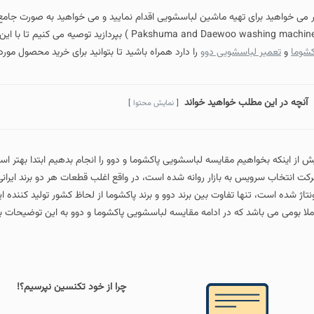
ر می خواهید برای تهیه ماشین لباسشویی اقدام نمایید و می خواهید به صورت جامع
Pakshuma and Daewoo washing mac ) بپردازید توصیه می کنیم تا با این مقاله که توسط مجموعه پیشتاز سرویس که تجربه
کشوما
و
تعمیر لباسشویی دوو
را دارد همراه باشید تا بتوانید برای خرید محصول مو
آنچه در این مطلب خواهید خواند
نمایش محتوا
ش از اینکه بخواهیم مقایسه لباسشویی پاکشوما و دوو را انجام بدهیم ابتدا بهتر است 
کت انتخاب سرویس به بازار روانه شده است، در واقع اغلب قطعات هر دو برند ایران
نتاژ شده است، تنها تفاوت بین برند دوو و برند پاکشوما از لحاظ کشور تولید کننده این
ملا بومی می باشد که در ادامه مقایسه لباسشویی پاکشوما و دوو به این توضیحات بی
چرا از خود تکنسین نپرسیم؟!