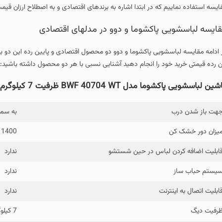
ایسه استفاده نماییم که در ابتدا اشاره به برندهای اقتصادی و به اصطلاح ارزان قی
ایسه لباسشویی پاکشوما و دوو در مدلهای اقتصادی
 ادامه مقایسه لباسشویی پاکشوما و دوو دو محصول اقتصادی و پایین رده این دو برن
ن رده قیمتی خرید خود را انجام دهید آشنایی نسبی با هر دو محصول داشته باشید:
شین لباسشویی پاکشوما مدل
BWF 40704 WT
ظرفیت 7 کیلوگرم
هت باز شدن درب
به سم
یزان دور خشک کن
1400 دور در دقیقه
ابلیت اضافه کردن لباس در حین شستشو
ندارد
یستم حباب ساز
ندارد
ابلیت اتصال به اینترنت
ندارد
رفیت دیگ
7 کیلوگرم