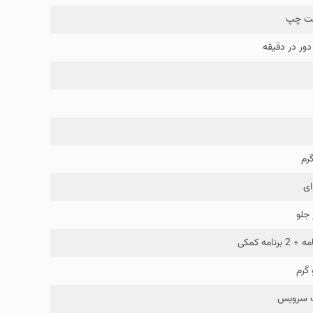
ت چپ
ای
 جلو
گرم
ب سرویس