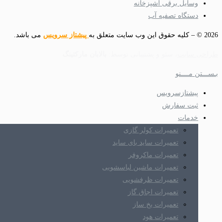
وسایل برقی آشپزخانه
دستگاه تصفیه آب
2026 © – کلیه حقوق این وب سایت متعلق به
پیشتاز سرویس
می باشد.
طراحی سایت
، سئو و پشتیبانی توسط:
بالابان مارکتینگ
بـســـتن مــــنو
پیشتازسرویس
ثبت سفارش
خدمات
تعمیرات کولر گازی
تعمیرات ساید بای ساید
تعمیرات ماکروفر
تعمیرات ماشین لباسشویی
تعمیرات ظرفشویی
تعمیرات اجاق گاز
تعمیرات یخ ساز
تعمیرات هود