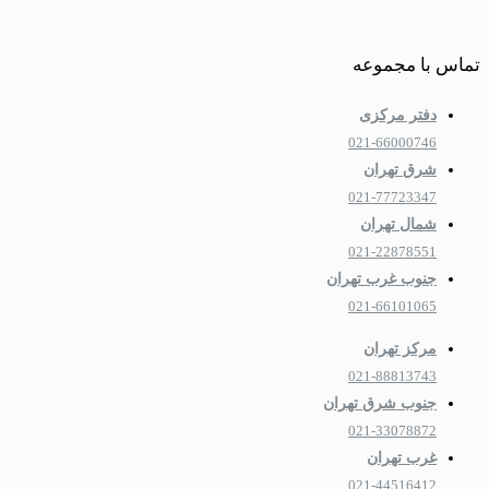
تماس با مجموعه
دفتر مرکزی
021-66000746
شرق تهران
021-77723347
شمال تهران
021-22878551
جنوب غرب تهران
021-66101065
مرکز تهران
021-88813743
جنوب شرق تهران
021-33078872
غرب تهران
021-44516412