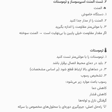
۲. تست المنت اسپرسوساز و ترموستات
🔥 المنت
۱. دستگاه خاموش
۲. المنت را از مدار جدا کنید
۳. با مولتی‌متر مقاومت را اندازه بگیرید
اگر مقدار مقاومت خیلی پایین یا بی‌نهایت است → المنت سوخته
🌡️ ترموستات
۱. ترموستات را با مولتی‌متر تست کنید
۲. باید در دمای محیط اتصال برقرار باشد
۳. در دماهای بالا ارتباط قطع شود (بر اساس مشخصات)
۳. تشخیص رسوب
رسوب باعث موارد زیر می‌شود:
کاهش دما
کاهش فشار
گرفتگی نازل و لوله‌ها
💡 راه‌حل اصلی: جرم‌گیری دوره‌ای با محلول‌های مخصوص یا سرکه