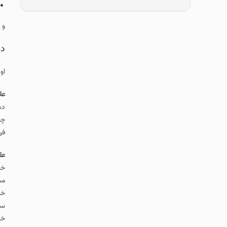
و 
دل
او
عل
دس
چر
فن
عل
خر
مش
خر
سو
خر