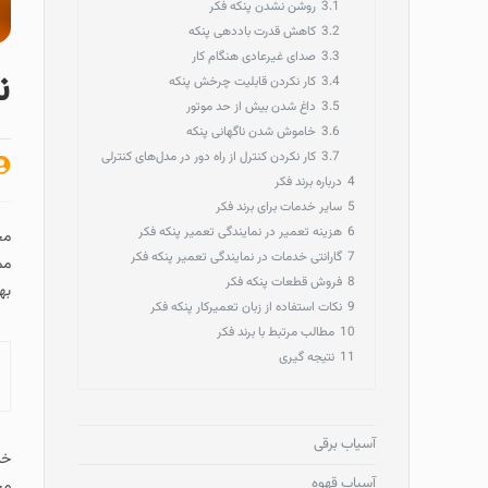
3.1
روشن نشدن پنکه فکر
3.2
کاهش قدرت باددهی پنکه
3.3
صدای غیرعادی هنگام کار
ن
3.4
کار نکردن قابلیت چرخش پنکه
3.5
داغ شدن بیش از حد موتور
3.6
خاموش شدن ناگهانی پنکه
3.7
کار نکردن کنترل از راه دور در مدل‌های کنترلی
4
درباره برند فکر
5
سایر خدمات برای برند فکر
6
هزینه تعمیر در نمایندگی تعمیر پنکه فکر
مج
7
گارانتی خدمات در نمایندگی تعمیر پنکه فکر
مم
8
فروش قطعات پنکه فکر
به
9
نکات استفاده از زبان تعمیرکار پنکه فکر
10
مطالب مرتبط با برند فکر
11
نتیجه گیری
آسیاب برقی
خد
آسیاب قهوه
مج