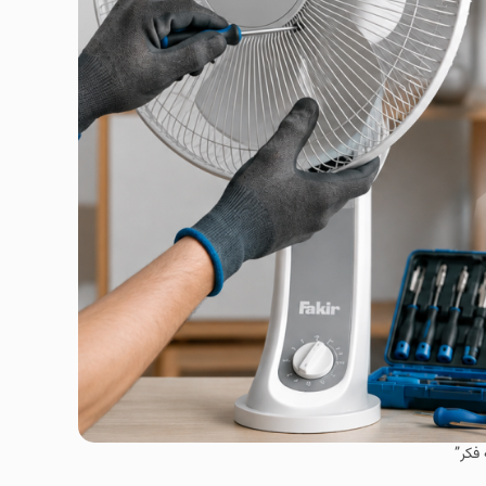
 فکر”