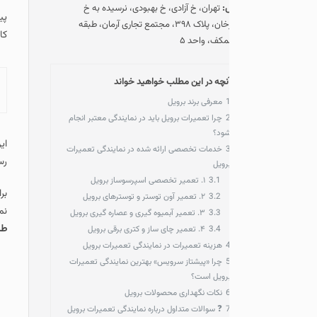
:
تهران، خ آزادی، خ بهبودی، نرسیده به خ
پیشتاز سرویس به عنوان
ستارخان، پلاک ۳۹۸، مجتمع تجاری آرمان، طبقه
کارگاه معتبر مجموعه خود
مکف، واحد ۵
نچه در این مطلب خواهید خواند
آنچه در این مطلب خو
معرفی برند برویل
چرا تعمیرات برویل باید در نمایندگی معتبر انجام
ود؟
این مجموعه به عنوان اول
خدمات تخصصی ارائه شده در نمایندگی تعمیرات
رسمی تعمیرات برویل را پر
رویل
3.1
۱. تعمیر تخصصی اسپرسوساز برویل
برای اینکه بتوانید در کمت
3.2
۲. تعمیر آون توستر و توسترهای برویل
نمایید و یا به صورت حضو
3.3
۳. تعمیر آبمیوه‌ گیری و عصاره‌ گیری برویل
طبقه منفی یک واحد ۵
مرا
3.4
۴. تعمیر چای‌ ساز و کتری برقی برویل
هزینه تعمیرات در نمایندگی تعمیرات برویل
چرا «پیشتاز سرویس» بهترین نمایندگی تعمیرات
رویل است؟
نکات نگهداری محصولات برویل
❓ سوالات متداول درباره نمایندگی تعمیرات برویل