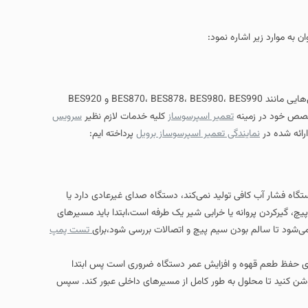
ود:
اسپرسوسازهای برویل از پرفروش‌ترین و محبوب‌ ترین محصولات این برند هستند. مدل‌هایی مانند BES870، BES878، BES980، BES990 و BES920
یر اسپرسوساز
کلیه خدمات لازم نظیر
سرویس
تعمیر اسپرسوساز برویل
پرداخته ایم:
د نمی‌کند، دستگاه صدای غیرعادی دارد یا
خرابی شیر یک‌ طرفه است،ابتدا باید مسیرهای
م‌ پیچ و اتصالات بررسی شود،برای
تست پمپ
زایش عمر دستگاه ضروری است پس ابتدا
ر حالت Clean یا Manual روشن کنید تا محلول به‌ طور کامل از مسیرهای داخلی عبور کند. سپس