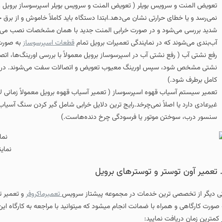
 بویلر ( تعویض المنت و سرویس بویلر اسپرسوساز برویل زمانی انجام می‌شود که 
ارتی نشان می‌دهد.ابتدا دستگاه باید کاملاً خاموش و از برق جدا شود سپس بویلر ب
و در صورت خرابی المنت جدید با همان مشخصات نصب می‌شود. سپس رسوبات داخل 
ر نمایندگی تعمیرات برویل تمام
قطعات اسپرسوساز
به صورت فابریک تهیه و تعویض
تی آب در اسپرسوساز برویل معمولاً با بررسی اورینگ‌ها، اتصالات شل، ترک‌خوردگی 
 اورینگ معیوب تعویض و اتصالات سفت می‌شوند. در صورت آسیب‌دیدگی پمپ یا
وه اسپرسوساز ( تعمیر آسیاب قهوه برویل معمولاً زمانی لازم می‌شود که دستگاه د
ً نمی‌چرخد.رایج‌ ترین دلایل خرابی شامل گیر کردن سنگ آسیاب بر اثر وجود جسم خار
تور یا فرسودگی چرخ‌ دنده‌هاست.)
نمایندگی تعمیرات برویل
ن خدمات در مجموعه پیشتاز سرویس
تعمیرماکروفر
و تعمیر توسترهای برند برویل می
 با ضمانت انجام میشود که میتوانید با مراجعه به کارگاه این مجموعه در کمترین 
ایید: