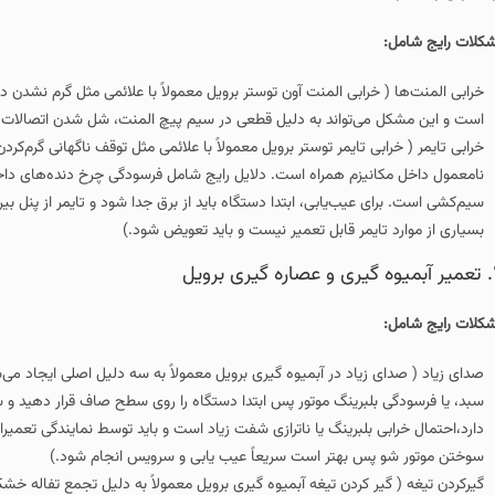
بی المنت آون‌ توستر برویل معمولاً با علائمی مثل گرم نشدن دستگاه، گرم‌ شدن نامت
واند به دلیل قطعی در سیم‌ پیچ المنت، شل شدن اتصالات، سوختن ترموستات یا نو
تایمر توستر برویل معمولاً با علائمی مثل توقف ناگهانی گرم‌کردن، خاموش نشدن دستگا
م همراه است. دلایل رایج شامل فرسودگی چرخ‌ دنده‌های داخلی تایمر، خرابی فنر ب
‌یابی، ابتدا دستگاه باید از برق جدا شود و تایمر از پنل بیرون آورده شود تا سلامت
ر قابل تعمیر نیست و باید تعویض شود.)
 در آبمیوه‌ گیری برویل معمولاً به سه دلیل اصلی ایجاد می‌شود: تراز نبودن دستگاه،
ینگ موتور پس ابتدا دستگاه را روی سطح صاف قرار دهید و سبد و تیغه را کاملاً تمیز
رینگ یا نا‌ترازی شفت زیاد است و باید توسط نمایندگی تعمیرات برویل بررسی شود. ادا
هتر است سریعاً عیب‌ یابی و سرویس انجام شود.)
ردن تیغه آبمیوه‌ گیری برویل معمولاً به‌ دلیل تجمع تفاله خشک، چسبیدن الیاف میو