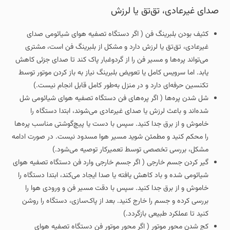
صدای غیرعادی، تق‌تق یا لرزش
کثیف بودن بلبرینگ فن ( اگر دستگاه تصفیه هوای شیائومی صدای
غیرعادی، تق‌تق یا لرزش دارد و مشکل از بلبرینگ فن است، مشتری
می‌تواند پره‌ها و مسیر فن را از گردوغبار پاک کند تا صدای جزئی کاهش
یابد. اما سرویس کامل یا تعویض بلبرینگ نیاز به باز کردن موتور توسط
تکنسین حرفه‌ای دارد و در منزل به‌طور کامل قابل انجام نیست.)
شل شدن پره‌ها ( اگر پره‌های فن دستگاه تصفیه هوای شیائومی شل
شده‌اند و باعث لرزش یا صدای غیرعادی می‌شوند، ابتدا دستگاه را
خاموش و از برق جدا کنید. سپس با دست یا پیچ‌گوشتی مناسب پره‌ها
را محکم کنید و مطمئن شوید مسیر هوا مسدود نیست. در صورت ادامه
مشکل، بررسی تخصصی توسط تعمیرکار توصیه می‌شود.)
گیر کردن جسم خارجی ( اگر جسم خارجی وارد فن دستگاه تصفیه هوای
شیائومی شده و باد کاهش یافته یا صدا ایجاد می‌کند، ابتدا دستگاه را
خاموش و از برق جدا کنید. سپس با دقت مسیر فن و ورودی هوا را
بررسی کرده و جسم را خارج کنید. بعد از پاک‌سازی، دستگاه را روشن
کنید تا عملکرد طبیعی بازگردد.)
کج شدن محور موتور ( اگر محور موتور فن دستگاه تصفیه هوای