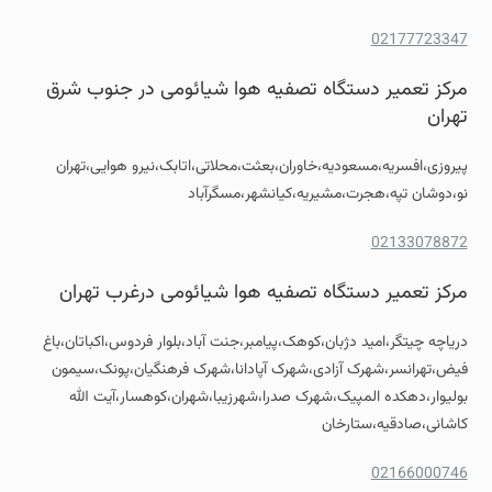
02177723347
مرکز تعمیر دستگاه تصفیه هوا شیائومی در جنوب شرق
تهران
پیروزی،افسریه،مسعودیه،خاوران،بعثت،محلاتی،اتابک،نیرو هوایی،تهران
نو،دوشان تپه،هجرت،مشیریه،کیانشهر،مسگرآباد
02133078872
مرکز تعمیر دستگاه تصفیه هوا شیائومی درغرب تهران
دریاچه چیتگر،امید دژبان،کوهک،پیامبر،جنت آباد،بلوار فردوس،اکباتان،باغ
فیض،تهرانسر،شهرک آزادی،شهرک آپادانا،شهرک فرهنگیان،پونک،سیمون
بولیوار،دهکده المپیک،شهرک صدرا،شهرزیبا،شهران،کوهسار،آیت الله
کاشانی،صادقیه،ستارخان
02166000746