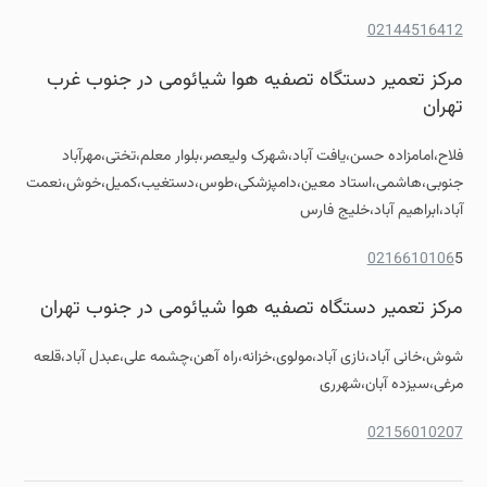
02144516412
مرکز تعمیر دستگاه تصفیه هوا شیائومی در جنوب غرب
تهران
فلاح،امامزاده حسن،یافت آباد،شهرک ولیعصر،بلوار معلم،تختی،مهرآباد
جنوبی،هاشمی،استاد معین،دامپزشکی،طوس،دستغیب،کمیل،خوش،نعمت
آباد،ابراهیم آباد،خلیج فارس
0216610106
5
مرکز تعمیر دستگاه تصفیه هوا شیائومی در جنوب تهران
شوش،خانی آباد،نازی آباد،مولوی،خزانه،راه آهن،چشمه علی،عبدل آباد،قلعه
مرغی،سیزده آبان،شهرری
02156010207