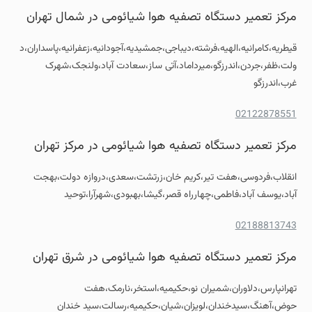
مرکز تعمیر دستگاه تصفیه هوا شیائومی در شمال تهران
قیطریه،کامرانیه،الهیه،فرشته،دیباجی،جمشیدیه،آجودانیه،زعفرانیه،پاسداران،د
ولت،ظفر،جردن،اندرزگو،میرداماد،آتی ساز،سعادت آباد،ولنجک،شهرک
غرب،اندرزگو
02122878551
مرکز تعمیر دستگاه تصفیه هوا شیائومی در مرکز تهران
انقلاب،فردوسی،هفت تیر،کریم خان،زرتشت،سعدی،دروازه دولت،بهجت
آباد،یوسف آباد،فاطمی،چهارراه قصر،گیشا،بهبودی،شهرآرا،توحید
02188813743
مرکز تعمیر دستگاه تصفیه هوا شیائومی در شرق تهران
تهرانپارس،دلاوران،شمیران نو،حکیمیه،استخر،نارمک،هفت
حوض،آهنگ،سیدخندان،لویزان،شیان،حکیمیه،رسالت،سید خندان