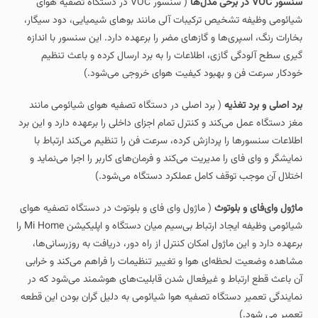
سنسور VOC در برخی مدل‌ها
( سنسور VOC در دستگاه‌ تصفیه هوای
شیائومی وظیفه تشخیص ترکیبات آلی مانند بوهای شیمیایی، دود سیگار،
بخارات رنگ، اسپری‌ها و گازهای مضر را برعهده دارد. این سنسور با اندازه‌
گیری سطح آلودگی گازی، اطلاعات را به برد ارسال کرده و باعث تنظیم
خودکار سرعت فن و بهبود کیفیت هوای خروجی می‌شود.)
برد اصلی و برد تغذیه
( برد اصلی در دستگاه تصفیه‌ هوای شیائومی مانند
مغز دستگاه عمل می‌کند و کنترل تمام اجزای داخلی را برعهده دارد و این برد
اطلاعات سنسورها را پردازش کرده، سرعت فن را تنظیم می‌کند ارتباط با
نمایشگر و وای‌ فای را مدیریت می‌کند و فرمان‌های کاربر را اجرا می‌نماید و
اختلال آن موجب توقف کامل عملکرد دستگاه می‌شود.)
ماژول وای‌فای و بلوتوث
( ماژول وای‌ فای و بلوتوث در دستگاه تصفیه هوای
شیائومی وظیفه ایجاد ارتباط بی‌سیم میان دستگاه و اپلیکیشن Mi Home را
برعهده دارد و این ماژول امکان کنترل از راه دور، دریافت به‌ روزرسانی‌ها،
مشاهده وضعیت لحظه‌ای هوا و تغییر تنظیمات را فراهم می‌کند و خرابی
آن باعث قطع ارتباط و غیرفعال شدن قابلیت‌های هوشمند می‌شود که در
نمایندگی تعمیر دستگاه تصفیه هوا شیائومی به دلیل گران بودن این قطعه
تعمیر می شود.)