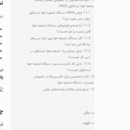
1
سوالات متداول در خصوص تعمیر دستگاه
نحوه تماس با مرک
صفیه هوا ایستکول (FAQ)
11.1
فیلتر HEPA دستگاه تصفیه هوا ایستکول
در صورت نیاز به تعمیر دس
چقدر عمر مفید دارد؟
11.2
آیا همه‌ی فیلترهای دستگاه تصفیه هوا
تماس
با نزدیکترین م
قابل شست‌ و شو هستند؟
مراجعه به وبسایت و 
11.3
اگر دستگاه تصفیه هوا بوی کپک می‌دهد
مطالعه سوالات متدا
چه اقدامی باید کرد؟
تماس با شماره موبای
11.4
دلیل صدای زیاد تصفیه هوا ایستکول در
حین کار چیست؟
ارتباط از طریق شبکه 
11.5
دلیل کار نکردن سنسور دستگاه تصفیه هوا
در صورتی که می خواهید ب
ایستکول چیست؟
1
نکات تخصصی برای تکنسین‌ها در خصوص
پلاک 398 مجتمع تجاری آرمان طبقه زیر همکف واحد 5 منتقل نمایید.
عمیرات دستگاه تصفیه هوا
1
جمع‌ بندی مقاله و توصیه‌های نهایی
چگونگی کارکرد دس
ب برقی
ب قهوه
قبل از اینکه به بررسی ای