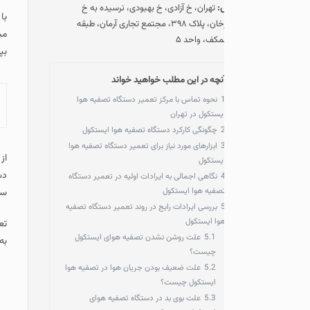
:
تهران، خ آزادی، خ بهبودی، نرسیده به خ
با توجه به آلودگی شدید ه
ستارخان، پلاک ۳۹۸، مجتمع تجاری آرمان، طبقه
مشاهده خواهید کرد که ای
مکف، واحد ۵
بپردازیم و ایرادات رایج
نچه در این مطلب خواهید خواند
نحوه تماس با مرکز تعمیر دستگاه تصفیه هوا
آنچه در این مطلب خو
یستکول در تهران
چگونگی کارکرد دستگاه تصفیه هوا ایستکول
ابزارهای مورد نیاز برای تعمیر دستگاه تصفیه هوا
از برندهای با کیفیت و پر
یستکول
دستگاهها نیز ممکن است د
نگاهی اجمالی به ایرادات اولیه در تعمیر دستگاه
صفیه هوا ایستکول
سرویس در تهران تماس گرف
بررسی ایرادات رایج در روند تعمیر دستگاه تصفیه
وا ایستکول
5.1
علت روشن نشدن تصفیه هوای ایستکول
به همراه ارائه گارانتی 180 روزه خدمات و با استفاده از قطعات یدکی اصلی انجام می گردد.
چیست؟
5.2
علت ضعیف بودن جریان هوا در تصفیه هوا
ایستکول چیست؟
5.3
علت بوی بد در دستگاه تصفیه هوای