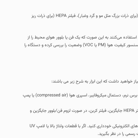
اکثر دستگاه‌های ایستکول دارای سیستم فیلتراسیون چند مرحله‌ای هستند: پیش‌فیلتر (برای ذرات بزرگ مثل مو و گرد وغبار)، فیلتر HEPA (برای ذرات ریز
ند به این صورت که یک فن یا بلوور هوای محیط را از
ورودی می‌کشد، از فیلترها عبور می‌دهد و هوای تصفیه‌ شده را به محیط بازمی‌گرداند. سنسور کیفیت هوا (PM یا VOC) وضعیت را بررسی کرده و دستگاه را
 ابزار به شرح زیر می باشند:
ابزار: پیچ‌ گوشتی‌های مناسب (چهارسو و تخت)، مولتی‌ متر، آچار کوچک، قلم مو یا برس نرم، دستمال میکروفایبر، اسپری هوا (compressed air) یا پمپ
ست: پیش‌ فیلتر (با قابلیت شست‌ وشو)، فیلتر HEPA جایگزین، فیلتر کربن، در صورت لزوم فن/بلوور جایگزین و
ایمنی: قبل از باز کردن دستگاه، همیشه آن را از برق بکشید و از برخورد آب با بخش‌های الکترونیکی خودداری کنید. اگر با قطعات ولتاژ بالا یا لامپ UV
.