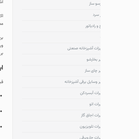
آشنا بنماییم.
سو ساز
 سرد
معلق) و فیلتر کربن فعال 
و رادیاتور
ب
زات آشپزخانه صنعتی
بر اساس وضعیت (خودکار
ر بخارشو
ابزارهای مورد نیا
ر چای ساز
ر وسایل برقی آشپزخانه
قبل از هر اقدامی برای تع
رات آبسردکن
هوا دستی.
ات اتو
رات اجاق گاز
سیم‌ کشی یا فیوز.
رات تلویزیون
سروکار دارید و یا اگر
رات جاروبرقی