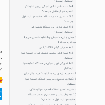
ایستکول چیست؟
5.4
علت نشان ندادن آلودگی بر روی نمایشگر
تصفیه هوا ایستکول چیست؟
5.5
علت ارور دادن دستگاه تصفیه هوا ایستکول
چیست؟
5.6
علت صدای زیاد دستگاه تصفیه هوا
ایستکول چیست؟
برخی از ایرادات جزئی و با قابلیت تعمیر سریع (
رحله به مرحله )
6.1
تعویض فیلتر HEPA / کربن
دستگاه تصفیه هوا کارآمد
6.2
تمیز کردن سنسور کیفیت هوا در تصفیه هوا
باعث کاهش کارایی، افزای
ایستکول
6.3
تعویض فن یا موتور فن دستگاه تصفیه هوا
اصولی و عیب‌ یابی ساده د
ایستکول
تماس بگیرید.
معرفی مدل‌های پرطرفدار ایستکول در بازار ایران
نگهداری صحیح و سرویس دستگاه تصفیه هوا
توجه:
یستکول
هزینه تعمیر دستگاه تصفیه هوا ایستکول
پیشتاز سرویس نمایندگی رس
1
چه زمانی باید از خدماتمرکز تعمیر دستگاه
دهد و عزیزانی که تمایل ب
صفیه هوا ایستکول استفاده کرد؟