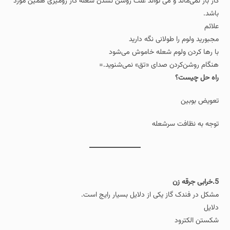
گاز باز نمی‌ماند و می تواند علت روشن نشدن شعله گاز رومیزی همین مورد
باشد.
علائم
مجبورید ولوم را طولانی نگه دارید
با رها کردن ولوم شعله خاموش می‌شود
هنگام روشن‌کردن صدای «تق» نمی‌شنوید.=
راه حل چیست؟
تعویض بوبین
توجه به نظافت سرشعله
5.خرابی جرقه‌ زن
مشکل در فندک گاز یکی از دلایل بسیار رایج است.
دلایل
شکستن الکترود