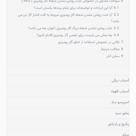
6
سوالات متداول در خصوص علت روشن نشدن شعله گاز رومیزی ( FAQ )
6.1
آیا این ایرادات و توضیحات برای تمام برندها یکسان است؟
6.2
آیا علت روشن نشدن شعله گاز رومیزی مربوط به افت فشار گاز نیز می
باشد؟
6.3
علت روشن نشدن شعله بزرگ گاز رومیزی اخوان چه می باشد؟
6.4
چه زمانی می بایست برای تعمیر گاز رومیزی اقدام کنیم؟
7
نکاتی در خصوص استفاده از اجاق گاز رومیزی
8
مطالب مرتبط
9
سخن آخر
آسیاب برقی
آسیاب قهوه
اسپرسو ساز
بخور سرد
پکیج و رادیاتور
پنکه