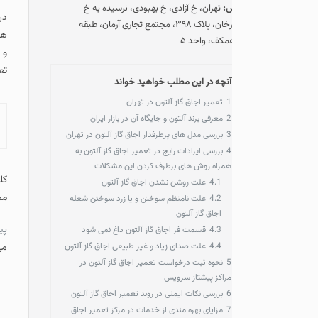
س:
تهران، خ آزادی، خ بهبودی، نرسیده به خ
در ادامه مطالب مرتبط با
ستارخان، پلاک ۳۹۸، مجتمع تجاری آرمان، طبقه
های این برند و ایرادات 
مکف، واحد ۵
و در صورت نیاز به
تعمیر 
تعمیرات خود را ثبت نمای
آنچه در این مطلب خواهید خواند
1
تعمیر اجاق گاز آلتون در تهران
2
معرفی برند آلتون و جایگاه آن در بازار ایران
آنچه در این مطلب خو
3
بررسی مدل های پرطرفدار اجاق گاز آلتون در تهران
4
بررسی ایرادات رایج در تعمیر اجاق گاز آلتون به
همراه روش های برطرف کردن این مشکلات
4.1
علت روشن نشدن اجاق گاز آلتون
ممکن انجام می پذیرد و 
4.2
علت نامنظم سوختن و یا زرد سوختن شعله
اجاق گاز آلتون
پیشتاز سرویس
4.3
قسمت فر اجاق گاز آلتون داغ نمی شود
4.4
علت صدای زیاد و غیر طبیعی اجاق گاز آلتون
می دهد.
5
نحوه ثبت درخواست تعمیر اجاق گاز آلتون در
مراکز پیشتاز سرویس
6
بررسی نکات ایمنی در روند تعمیر اجاق گاز آلتون
7
مزایای بهره مندی از خدمات در مرکز تعمیر اجاق