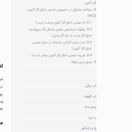
گاز آلتون
8
سوالات متداول در خصوص تعمیر اجاق گاز آلتون
(FAQ)
8.1
آیا تعمیر اجاق گاز آلتون سخت است؟
8.2
چگونه تشخیص دهیم مشکل گاز مربوط به
اجاق گاز است یا خط گاز منزل؟
8.3
مدت زمان گارانتی خدمات در مرکز تعمیر
اجاق گاز آلتون؟
8.4
هزینه تعمیر اجاق گاز آلتون چقدر است؟
9
جمع‌ بندی مقاله
تعمیر اجاق گاز آل
ب برقی
در بازار ایران است که م
روز و خدمات پس از فروش
ب قهوه
وسیله برقی و گازی دیگر 
سو ساز
ها بسیار حائز اهمیت می
 سرد
معرفی برند آلتون و
 و رادیاتور