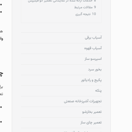
8
خدمات ارائه شده در نمایندگی تعمیر اتو فیلیپس
9
مقالات مرتبط
10
نتیجه گیری
هم
آسیاب برقی
واح
آسیاب قهوه
اسپرسو ساز
بخور سرد
چر
پکیج و رادیاتور
بر
پنکه
تع
تجهیزات آشپزخانه صنعتی
تعمیر بخارشو
تعمیر چای ساز