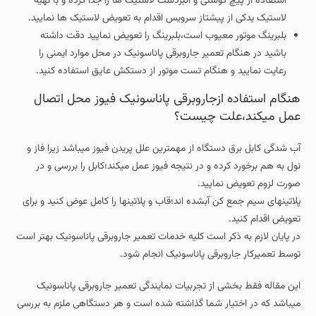
استفاده از پیچ گوشتی و انبردست لاستیک ها را جدا کرده و با تهیه
لاستیک یدکی از پیشتاز سرویس اقدام به تعویض لاستیک ها نمایید.
بلبرینگ موتور معیوب است،بلبرینگ را تعویض نمایید دقت داشته
باشید در هنگام تعمیر جاروبرقی پاناسونیک در محل موارد ایمنی را
رعایت نمایید و هنگام تست موتور از دستکش عایق استفاده کنید.
هنگام استفاده ازجاروبرقی پاناسونیک فیوز محل اتصال
عمل میکند،علت چیست؟
آب شدگی کابل برق دستگاه از مهمترین علل پریدن فیوز میباشد زیرا فاز و
نول به هم برخورد کرده و در نتیجه فیوز عمل میکند؛کابل را بررسی و در
صورت لزوم تعویض نمایید.
پلاتینهای سیم جمع کن آبشده اند؛قاب و پلاتینها را کامل عوض کنید و برای
تعویض اقدام کنید.
در پایان لازم به ذکر است کلیه خدمات تعمیر جاروبرقی پاناسونیک بهتر است
توسط تعمیرکار جاروبرقی پاناسونیک انجام شود.
این مقاله فقط بخشی از تجربیات نمایندگی تعمیر جاروبرقی پاناسونیک
میباشد که در اختیار شما گذاشته شده است و هر دستگاهی ملزم به بررسی