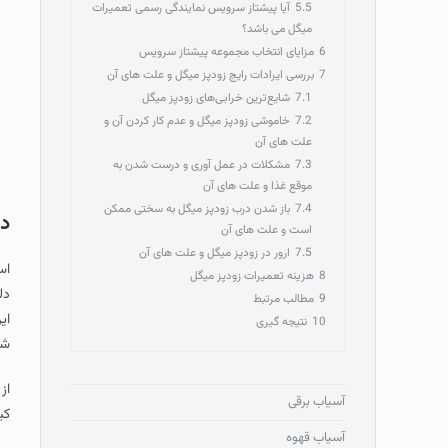
5.5
آیا پیشتاز سرویس نمایندگی رسمی تعمیرات
میگل می باشد؟
6
مزایای انتخاب مجموعه پیشتاز سرویس
7
بررسی ایرادات رایج زودپز میگل و علت های آن
7.1
شایع‌ترین خرابی‌های زودپز میگل
7.2
خاموشی زودپز میگل و عدم کار کردن آن و
علت های آن
7.3
مشکلات در عمل آوری و درست شدن به
موقع غذا و علت های آن
7.4
باز شدن درب زودپز میگل به سختی ممکن
در
است و علت های آن
7.5
ارور در زودپز میگل و علت های آن
اس
8
هزینه تعمیرات زودپز میگل
دل
9
مطالب مرتبط
10
نتیجه گیری
شد
آسیاب برقی
کی
آسیاب قهوه