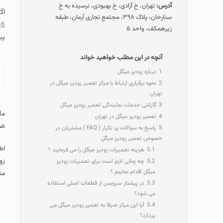
آدرس:
تهران، خ آزادی، خ بهبودی، نرسیده به خ
اگ
ستارخان، پلاک ۳۹۸، مجتمع تجاری آرمان، طبقه
46
زیرهمکف، واحد ۵
پی
آنچه در این مطلب خواهید خواند
1
درباره زودپز میگل
2
نحوه برقراری ارتباط با مرکز تعمیر زودپز میگل در
تهران
3
گارانتی خدمات نمایندگی تعمیر زودپز میگل
ما
4
تعمیر زودپز میگل در تهران
ضم
5
پاسخ به سوالات پر تکرار ( FAQ ) مشتریان در
خصوص تعمیر زودپز میگل
اط
5.1
هزینه تعمیرات زودپز میگل را می فرمایید ؟
زو
5.2
چه زمانی لازم است برای تعمیرات زودپز
میگل اقدام نماییم ؟
مت
5.3
در پیشتاز سرویس از قطعات اصلی استفاده
می شود؟
5.4
آیا این مرکز صرفا به تعمیر زودپز میگل می
پردازد؟