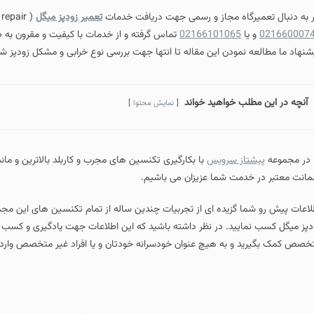
ر به دنبال تعمیرگاه مجاز و رسمی جهت دریافت خدمات
تعمیر زودپز میگل
( Migel pressure cooker repair ) هستید کافیست با شماره تلفن های
021660007
و یا
02166101065
تماس گرفته و از خدمات با کیفیت و مقرون به 
شنهاد ما مطالعه نمودن این مقاله تا انتها جهت بررسی نوع خرابی و مشکل زودپز ش
آنچه در این مطلب خواهید خواند
نمایش محتوا
 در مجموعه
پیشتاز سرویس
با بکارگیری تکنسین های مجرب و کاربلد بالاترین و ماند
انت معتبر در خدمت شما عزیزان می باشیم.
لاعات پیش رو شما گزیده ای از تجربیات چندین ساله از تمام تکنسین های این مجمو
دپز میگل کسب نمایید. در نظر داشته باشید که این اطلاعات جهت یادگیری و کسب ا
خصص کمک بگیرید و به هیچ عنوان خودسرانه خودتان و یا افراد غیر متخصص وارد