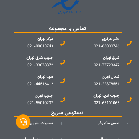
تماس با مجموعه
دفتر مرکزی
مرکز تهران
021-88813743
021-66000746
شرق تهران
جنوب شرق تهران
021-33078872
021-77723347
شمال تهران
غرب تهران
021-44516412
021-22878551
جنوب غرب تهران
جنوب تهران
021-56010207
021-66101065
دسترسی سریع
تعمیر ماکروفر
تعمیرات جاروبرقی