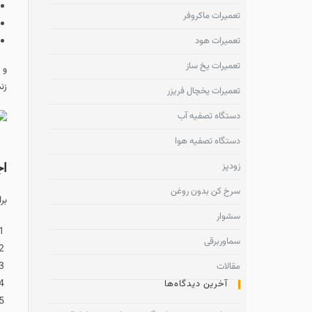
هود آشپزخانه
تعمیرات ماکروفر
سینک ظرفشویی
تعمیرات هود
فر توکار
تعمیرات یخ ساز
و با تعداد شعله‌های مختلف (۲، ۳، ۴ و ۵ شعله) تولید می‌شوند که هر یک از لوازم فو
زندگی خود تماس بگی
تعمیرات یخچال فریزر
دستگاه تصفیه آب
دستگاه تصفیه هوا
اجزا و قطعات 
زودپز
سرخ کن بدون روغن
برای درک بهتر فرآین
سشوار
سرشعله‌ها
سماوربرقی
شبکه چدنی
ولوم‌ها (دسته‌
مقالات
ترموکوپل
آخرین دیدگاه‌ها
فندک (جرقه‌زن)