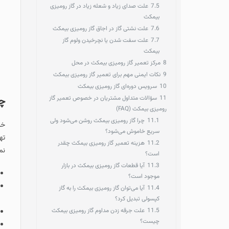
7.5
علت صدای زیاد و شعله زیاد در گاز رومیزی
بیمکث
7.6
علت نشتی گاز در اجاق گاز رومیزی بیمکث
7.7
علت سفت شدن یا نچرخیدن ولوم گاز
بیمکث
8
مرکز تعمیر گاز رومیزی بیمکث در محل
9
نکات ایمنی مهم برای تعمیر گاز رومیزی بیمکث
10
سرویس دوره‌ای گاز رومیزی بیمکث
11
سؤالات متداول مشتریان در خصوص تعمیر گاز
چگونگی ثبت د
رومیزی بیمکث (FAQ)
11.1
چرا گاز رومیزی بیمکث روشن می‌شود ولی
خدمات ارائه شده در 
سریع خاموش می‌شود؟
تهران هستید و از گ
11.2
هزینه تعمیر گاز رومیزی بیمکث چقدر
نمایید.
است؟
11.3
آیا قطعات گاز رومیزی بیمکث در بازار
تماس
با نزدیکت
موجود است؟
در صورت دسترسی
11.4
آیا می‌توان گاز رومیزی بیمکث را به گاز
نمایید.
کپسولی تبدیل کرد؟
11.5
علت جرقه زدن مداوم گاز رومیزی بیمکث
تماس با 2 شماره همراه
چیست؟
ارتباط از طریق