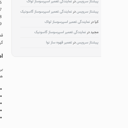
پیشتاز سرویس
در
نمایندگی تعمیر اسپرسوساز لواک
شیر گاز
بوبین
پیشتاز سرویس
در
نمایندگی تعمیر اسپرسوساز گاسونیک
شیشه یا صفحه 
کیا
در
نمایندگی تعمیر اسپرسوساز لواک
نازل (ژيگلور)
مجید
در
نمایندگی تعمیر اسپرسوساز گاسونیک
قطعات فوق اجزای ت
پیشتاز سرویس
در
تعمیر قهوه ساز نوا
گردند که در صورت نی
اهمیت تعمیر ب
بی‌توجهی به خرابی
های تعمیراتی دستگ
افزایش مصرف گا
خاموش شدن ناگ
نشت گاز و خطر 
آسیب دیدن سای
کاهش عمر مفید