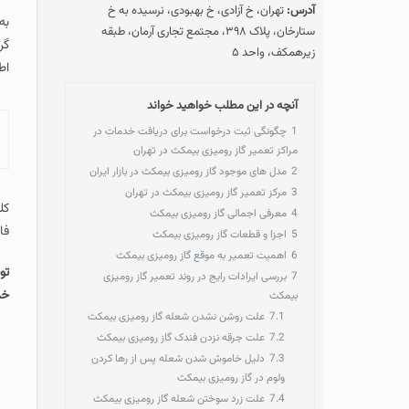
آدرس:
تهران، خ آزادی، خ بهبودی، نرسیده به خ
به منظور دریافت خد
ستارخان، پلاک ۳۹۸، مجتمع تجاری آرمان، طبقه
گرفته و برای دریاف
زیرهمکف، واحد ۵
اطلاعات به صورت تل
آنچه در این مطلب خواهید خواند
1
چگونگی ثبت درخواست برای دریافت خدمات در
آنچه در این مطل
مراکز تعمیر گاز رومیزی بیمکث در تهران
2
مدل های موجود گاز رومیزی بیمکث در بازار ایران
3
مرکز تعمیر گاز رومیزی بیمکث در تهران
کلیه خدمات در مرکز
4
معرفی اجمالی گاز رومیزی بیمکث
فاکتور به همراه قید ضمانت 180 روز
5
اجزا و قطعات گاز رومیزی بیمکث
6
اهمیت تعمیر به‌ موقع گاز رومیزی بیمکث
توجه : پیشتاز سروی
7
بررسی ایرادات رایج در روند تعمیر گاز رومیزی
خدمات از نمایندگی 
بیمکث
7.1
علت روشن نشدن شعله گاز رومیزی بیمکث
7.2
علت جرقه نزدن فندک گاز رومیزی بیمکث
7.3
دلیل خاموش شدن شعله پس از رها کردن
ولوم در گاز رومیزی بیمکث
7.4
علت زرد سوختن شعله گاز رومیزی بیمکث