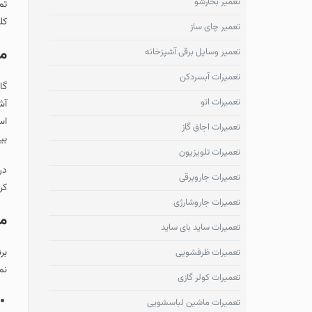
تعمیر بخارشو
تمامی مدل هایی که 
کلیه این خدمات در 
تعمیر چای ساز
مرکز تعمیر گا
تعمیر وسایل برقی آشپزخانه
تعمیرات آبسردکن
گاز رومیزی بیمکث یک
تعمیرات اتو
آشپزخانه‌های خانگی 
است در طول زمان دچا
تعمیرات اجاق گاز
بیمکث بهره مند گرد
تعمیرات تلویزیون
در این مقاله قصد د
تعمیرات جاروبرقی
کردن مشکلات را توض
تعمیرات جاروشارژی
معرفی اجمالی
تعمیرات ساید بای ساید
تعمیرات ظرفشویی
نماییم :
تعمیرات کولر گازی
گاز رومیزی
تعمیرات ماشین لباسشویی