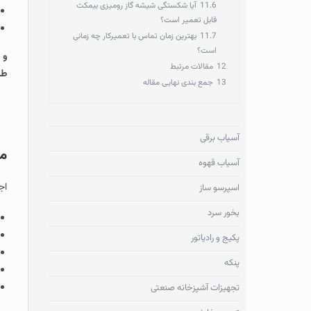
11.6
آیا شکستگی شیشه گاز رومیزی بیمکث
مشاهده ویدئو ه
قابل تعمیر است؟
مطالعه سوالات
11.7
بهترین زمان تماس با تعمیرکار چه زمانی
است؟
12
مقالات مرتبط
طبقه زیر همکف واحد 5 مراجعه نم
13
جمع‌ بندی نهایی مقاله
آسیاب برقی
مدل های موجود
آسیاب قهوه
اجاق گازهای رومیزی
اسپرسو ساز
بخور سرد
اجاق گاز رومیز
اجاق گاز رومیز
پکیج و رادیاتور
اجاق گاز رومیز
پنکه
اجاق گاز رومیز
اجاق برقی رومی
تجهیزات آشپزخانه صنعتی