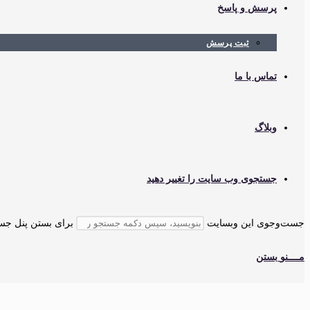
پرسش و پاسخ
ثبت پرسش
تماس با ما
وبلاگ
جستجوی وب سایت را تغییر دهید
جست‌وجوی این وبسایت
برای بستن پنل جستجو، کلید cape
مــــنو
بستن
خانه
»
پرسش ها
»
3 تا فیلتر اولیه تصفیه آب چند وقت یک بار باید تعویض بشه؟