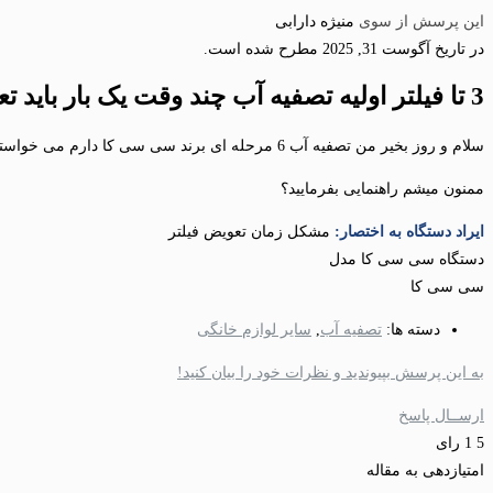
این پرسش از سوی
منیژه دارابی
در تاریخ آگوست 31, 2025 مطرح شده است.
3 تا فیلتر اولیه تصفیه آب چند وقت یک بار باید تعویض بشه؟
سلام و روز بخیر من تصفیه آب 6 مرحله ای برند سی سی کا دارم می خواستم ببینم 3 تا فیلتر اولیه دستگاه رو باید چند وقت یک بار تعویض کنم؟
ممنون میشم راهنمایی بفرمایید؟
ایراد دستگاه به اختصار:
مشکل زمان تعویض فیلتر
دستگاه سی سی کا مدل
سی سی کا
دسته ها:
تصفیه آب
,
سایر لوازم خانگی
به این پرسش بپیوندید و نظرات خود را بیان کنید!
ارســال پاسخ
5
1
رای
امتیازدهی به مقاله