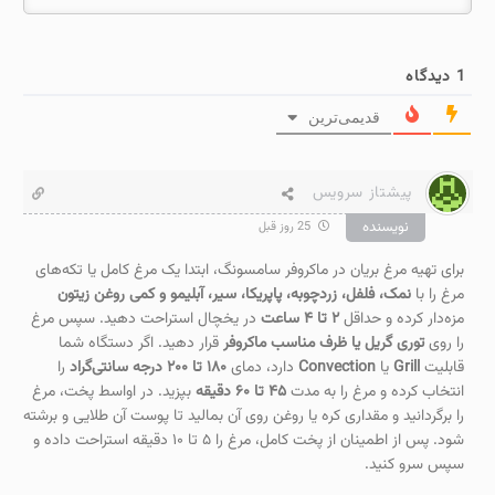
1
دیدگاه
قدیمی‌ترین
پیشتاز سرویس
نویسنده
25 روز قبل
برای تهیه مرغ بریان در ماکروفر سامسونگ، ابتدا یک مرغ کامل یا تکه‌های
مرغ را با
نمک، فلفل، زردچوبه، پاپریکا، سیر، آبلیمو و کمی روغن زیتون
مزه‌دار کرده و حداقل
۲ تا ۴ ساعت
در یخچال استراحت دهید. سپس مرغ
را روی
توری گریل یا ظرف مناسب ماکروفر
قرار دهید. اگر دستگاه شما
قابلیت
Grill
یا
Convection
دارد، دمای
۱۸۰ تا ۲۰۰ درجه سانتی‌گراد
را
انتخاب کرده و مرغ را به مدت
۴۵ تا ۶۰ دقیقه
بپزید. در اواسط پخت، مرغ
را برگردانید و مقداری کره یا روغن روی آن بمالید تا پوست آن طلایی و برشته
شود. پس از اطمینان از پخت کامل، مرغ را ۵ تا ۱۰ دقیقه استراحت داده و
سپس سرو کنید.