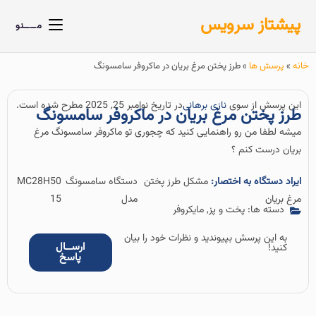
پیشتاز سرویس
مــــنو
خانه
»
پرسش ها
»
طرز پختن مرغ بریان در ماکروفر سامسونگ
این پرسش از سوی
نازی برهانی
در تاریخ نوامبر 25, 2025 مطرح شده است.
طرز پختن مرغ بریان در ماکروفر سامسونگ
میشه لطفا من رو راهنمایی کنید که چجوری تو ماکروفر سامسونگ مرغ
بریان درست کنم ؟
ایراد دستگاه به اختصار:
مشکل طرز پختن
دستگاه سامسونگ
MC28H50
مرغ بریان
مدل
15
دسته ها:
پخت و پز
,
مایکروفر
به این پرسش بپیوندید و نظرات خود را بیان
ارســال
کنید!
پاسخ