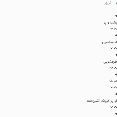
فریزر
پخت و پز
لباسشویی
ظرفشویی
نظافت
لوازم کوچک آشپزخانه