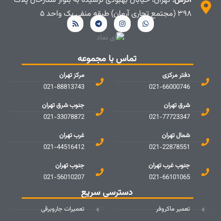
آدرس:
تهران، خیابان بهبودی نرسیده به بلوار ستارخان پلاک
۳۹۸ (مجتمع تجاری آرمان) طبقه منفی یک واحد ۵
تماس با مجموعه
دفتر مرکزی
مرکز تهران
021-88813743
021-66000746
شرق تهران
جنوب شرق تهران
021-33078872
021-77723347
شمال تهران
غرب تهران
021-44516412
021-22878551
جنوب غرب تهران
جنوب تهران
021-56010207
021-66101065
دسترسی سریع
تعمیر ماکروفر
تعمیرات جاروبرقی