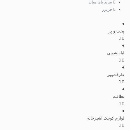
ساید بای ساید
فریزر
پخت و پز
لباسشویی
ظرفشویی
نظافت
لوازم کوچک آشپزخانه