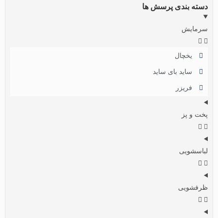
دسته بندی پرسش ها
سرمایش
یخچال
ساید بای ساید
فریزر
پخت و پز
لباسشویی
ظرفشویی