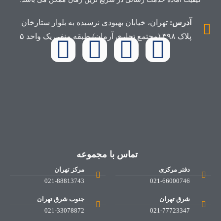
آدرس:
تهران، خیابان بهبودی نرسیده به بلوار ستارخان
پلاک ۳۹۸ (مجتمع تجاری آرمان) طبقه منفی یک واحد ۵
تماس با مجموعه
دفتر مرکزی
مرکز تهران
021-88813743
021-66000746
شرق تهران
جنوب شرق تهران
021-33078872
021-77723347