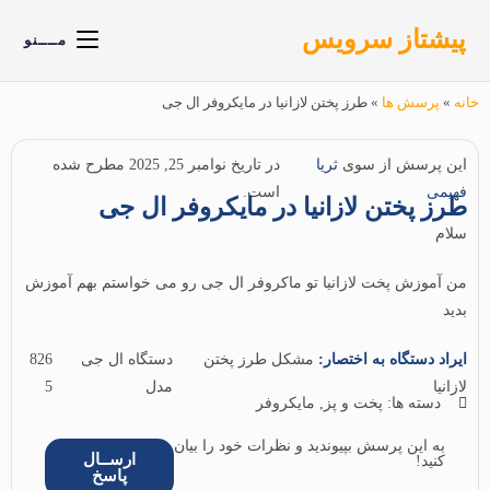
پیشتاز سرویس
مــــنو
خانه
»
پرسش ها
»
طرز پختن لازانیا در مایکروفر ال جی
این پرسش از سوی
ثریا
در تاریخ نوامبر 25, 2025 مطرح شده
فهیمی
است.
طرز پختن لازانیا در مایکروفر ال جی
سلام
من آموزش پخت لازانیا تو ماکروفر ال جی رو می خواستم بهم آموزش
بدید
ایراد دستگاه به اختصار:
مشکل طرز پختن
دستگاه ال جی
826
لازانیا
مدل
5
دسته ها:
پخت و پز
,
مایکروفر
به این پرسش بپیوندید و نظرات خود را بیان
ارســال
کنید!
پاسخ