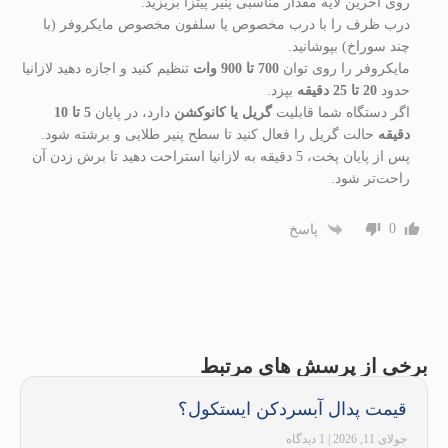
روی آخرین لایه مقدار مناسبی پنیر پیتزا بریزید.
درب ظرف را با درب مخصوص یا سلفون مخصوص مایکروفر (با
چند سوراخ) بپوشانید.
مایکروفر را روی توان
700 تا 900 وات
تنظیم کنید و اجازه دهید لازانیا
حدود
20 تا 25 دقیقه
بپزد.
اگر دستگاه شما قابلیت
گریل یا کانوکشن
دارد، در پایان
5 تا 10
دقیقه
حالت گریل را فعال کنید تا سطح پنیر طلایی و برشته شود.
پس از پایان پخت، 5 دقیقه به لازانیا استراحت دهید تا برش زدن آن
راحت‌تر شود.
0
پاسخ
برخی از پرسش های مرتبط
قیمت پدال آبسردکن ایستکول؟
جولای 11, 2026
1 دیدگاه