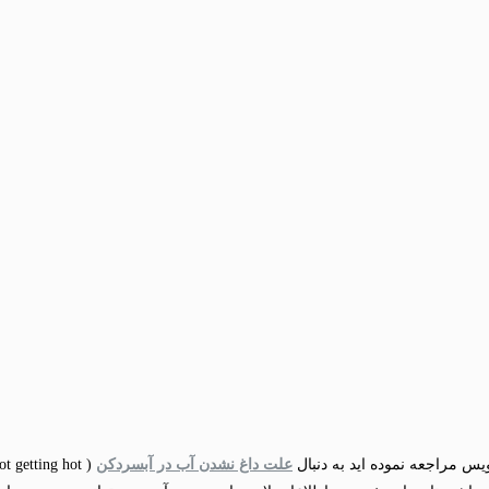
س مراجعه نموده اید به دنبال
علت داغ نشدن آب در آبسردکن