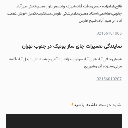
فلاح،امامزاده حسن،یافت آباد،شهرک ولیعصر،بلوار معلم،تختی،مهرآباد
جنوبی،هاشمی،استاد معین،دامپزشکی،طوس،دستغیب،کمیل،خوش،نعمت
آباد،ابراهیم آباد،خلیج فارس
02166101065
نمایندگی تعمیرات چای ساز یونیک در جنوب تهران
شوش،خانی آباد،نازی آباد،مولوی،خزانه،راه آهن،چشمه علی،عبدل آباد،قلعه
مرغی،سیزده آبان،شهرری
02156010207
شاید دوست داشته باشید