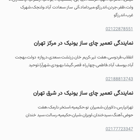
ولت،ظفر،جردن،اندرزگو،میرداماد،آتی ساز،سعادت آباد،ولنجک،شهرک
غرب،اندرزگو
02122878551
نمایندگی تعمیر چای ساز یونیک در مرکز تهران
انقلاب،فردوسی،هفت تیر،کریم خان،زرتشت،سعدی،دروازه دولت،بهجت
آباد،یوسف آباد،فاطمی،چهارراه قصر،گیشا،بهبودی،شهرآرا،توحید
02188813743
نمایندگی تعمیر چای ساز یونیک در شرق تهران
تهرانپارس،دلاوران،شمیران نو،حکیمیه،استخر،نارمک،هفت
حوض،آهنگ،سیدخندان،لویزان،شیان،حکیمیه،رسالت،سید خندان
02177723347