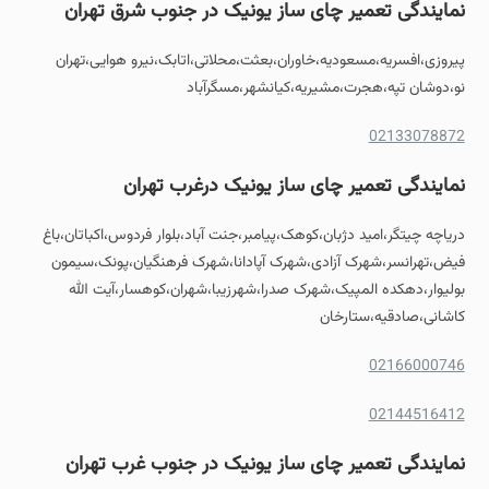
نمایندگی تعمیر چای ساز یونیک در جنوب شرق تهران
پیروزی،افسریه،مسعودیه،خاوران،بعثت،محلاتی،اتابک،نیرو هوایی،تهران
نو،دوشان تپه،هجرت،مشیریه،کیانشهر،مسگرآباد
02133078872
نمایندگی تعمیر چای ساز یونیک درغرب تهران
دریاچه چیتگر،امید دژبان،کوهک،پیامبر،جنت آباد،بلوار فردوس،اکباتان،باغ
فیض،تهرانسر،شهرک آزادی،شهرک آپادانا،شهرک فرهنگیان،پونک،سیمون
بولیوار،دهکده المپیک،شهرک صدرا،شهرزیبا،شهران،کوهسار،آیت الله
کاشانی،صادقیه،ستارخان
02166000746
02144516412
نمایندگی تعمیر چای ساز یونیک در جنوب غرب تهران