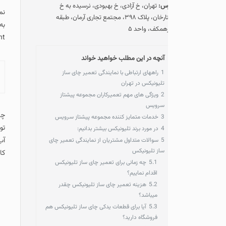
رس:
تهران، خ آزادی، خ بهبودی، نرسیده به خ
نمایندگی تعمیر چای‌ساز
ستارخان، پلاک ۳۹۸، مجتمع تجاری آرمان، طبقه
همکف، واحد ۵
Repair Agent ) را دارید کافیست تا با شماره
آنچه در این مطلب خواهید خواند
1
راههای ارتباطی با نمایندگی تعمیر چای ساز
آنچه در این مطلب خ
تلیونیکس در تهران
2
ویژگی های مهم تعمیرکاران مجموعه پیشتاز
سرویس
چای‌ساز تلیونیکس به دل
3
خدمات متمایز کننده مجموعه پیشتاز سرویس
تولید کننده چای ساز دی
4
در مورد برند تلیونیکس بیشتر بدانیم:
آب و یا ایجاد اختلال د
5
سوالات متداول مشتریان از نمایندگی تعمیر چای
ساز تلیونیکس
کارشناسان متخصص بررس
5.1
چه زمانی برای تعمیر چای ساز تلیونیکس
اقدام نماییم؟
5.2
هزینه تعمیر چای ساز تلیونیکس چقدر
میباشد؟
5.3
آیا برای قطعات یدکی چای ساز تلیونیکس هم
فروشگاه دارید؟