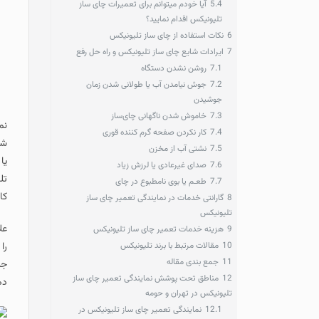
5.4
آیا خودم میتوانم برای تعمیرات چای ساز
تلیونیکس اقدام نمایید؟
6
نکات استفاده از چای ساز تلیونیکس
7
ایرادات شایع چای ساز تلیونیکس و راه حل رفع
7.1
روشن نشدن دستگاه
7.2
جوش نیامدن آب یا طولانی شدن زمان
جوشیدن
7.3
خاموش شدن ناگهانی چای‌ساز
نمایندگی‌ مجاز تعمیر چ
7.4
کار نکردن صفحه گرم‌ کننده قوری
شناسایی و رفع نمایند و
7.5
نشتی آب از مخزن
یا تعمیر در مراکز غیر 
7.6
صدای غیرعادی یا لرزش زیاد
تلیونیکس پس از عیب‌یا
7.7
طعـم یا بوی نامطبوع در چای
کابل برق را تعویض می‌ک
8
گارانتی خدمات در نمایندگی تعمیر چای ساز
تلیونیکس
علاوه بر
تعمیر چای ساز 
9
هزینه خدمات تعمیر چای ساز تلیونیکس
10
مقالات مرتبط با برند تلیونیکس
را نیز در اختیار مشتری
11
جمع بندی مقاله
جلوگیری شود. همچنین ت
12
مناطق تحت پوشش نمایندگی تعمیر چای ساز
دهد.
تلیونیکس در تهران و حومه
12.1
نمایندگی تعمیر چای ساز تلیونیکس در