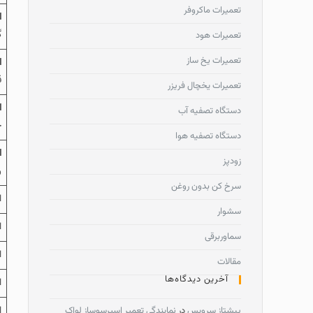
تعمیرات ماکروفر
ارو
گ
تعمیرات هود
تعمیرات یخ ساز
ار
ق
تعمیرات یخچال فریزر
ارو
دستگاه تصفیه آب
چ
دستگاه تصفیه هوا
ارو
زودپز
ر
سرخ کن بدون روغن
ا
سشوار
ا
سماوربرقی
ا
مقالات
آخرین دیدگاه‌ها
ار
ا
پیشتاز سرویس
در
نمایندگی تعمیر اسپرسوساز لواک