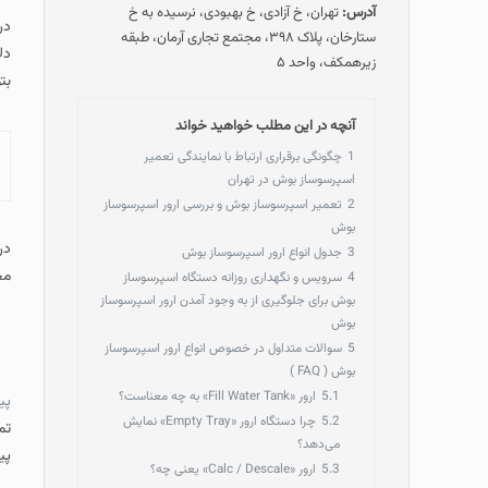
آدرس:
تهران، خ آزادی، خ بهبودی، نرسیده به خ
در
ستارخان، پلاک ۳۹۸، مجتمع تجاری آرمان، طبقه
دل
زیرهمکف، واحد ۵
بت
آنچه در این مطلب خواهید خواند
1
چگونگی برقراری ارتباط با نمایندگی تعمیر
اسپرسوساز بوش در تهران
2
تعمیر اسپرسوساز بوش و بررسی ارور اسپرسوساز
بوش
در
3
جدول انواع ارور اسپرسوساز بوش
مح
4
سرویس و نگهداری روزانه دستگاه اسپرسوساز
بوش برای جلوگیری از به وجود آمدن ارور اسپرسوساز
بوش
5
سوالات متداول در خصوص انواع ارور اسپرسوساز
بوش ( FAQ )
5.1
ارور «Fill Water Tank» به چه معناست؟
پی
5.2
چرا دستگاه ارور «Empty Tray» نمایش
تم
می‌دهد؟
پیشتا
5.3
ارور «Calc / Descale» یعنی چه؟