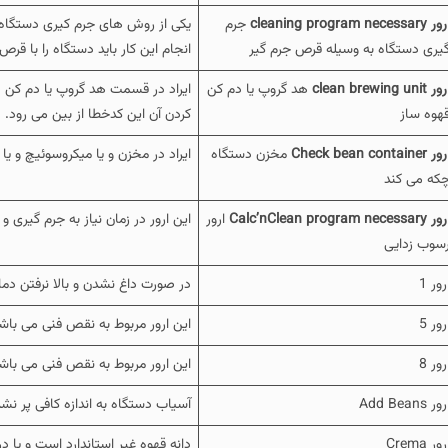
ر cleaning program necessary
جرم
یکی از روش های جرم کیری دستگاه 
یری دستگاه به وسیله قرص جرم گیر
انجام این کار باید دستگاه را با قر
ور clean brewing unit
هد گروپ یا دم کن
ایراد در قسمت هد گروپ یا دم کن دست
هوه ساز
کردن آن این کدخطا از بین می رود.
ر Check bean container
مخزن دستگاه
ایراد در مخزن و یا میکروسوئیچ و یا
که می کند
ر Calc’nClean program necessary
ارور
این ارور در زمان نیاز به جرم گیری 
سوب زدایی
رور 1
در صورت داغ نشدن و بالا نرفتن دمای
رور 5
این ارور مربوط به نقص فنی می باشد دستگاه را 10 ثا
رور 8
این ارور مربوط به نقص فنی می باشد دستگاه را 10 ثا
ور Add Beans
آسیاب دستگاه به اندازه کافی پر ن
رور Crema
دانه قهوه غیر استاندارد است و یا د