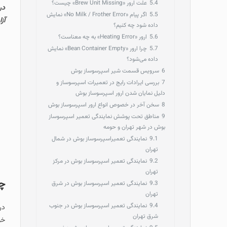
5.4
علت ارور «Brew Unit Missing» چیست؟
در
5.5
اگر پیام «No Milk / Frother Error» نمایش
آزادی
داده شود چه کنیم؟
5.6
ارور «Heating Error» به چه معناست؟
5.7
چرا ارور «Bean Container Empty» نمایش
داده می‌شود؟
6
سرویس قسمت شیر اسپرسوساز بوش
7
بررسی ایرادات رایج در تعمیرات اسپرسوساز و
دلیل نمایان شدن ارور اسپرسوساز بوش
8
سخن آخر در خصوص انواع ارور اسپرسوساز بوش
9
مناطق تحت پوشش نمایندگی تعمیر اسپرسوساز
بوش در شهر تهران و حومه
9.1
نمایندگی تعمیراسپرسوساز بوش در شمال
تهران
9.2
نمایندگی تعمیر اسپرسوساز بوش در مرکز
تهران
چگ
9.3
نمایندگی تعمیر اسپرسوساز بوش در شرق
تهران
9.4
نمایندگی تعمیر اسپرسوساز بوش در جنوب
در
شرق تهران
خو