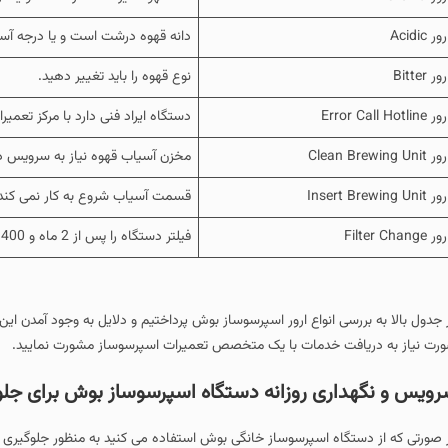
رور Acidic
دانه قهوه درشت است و یا درجه آس
رور Bitter
نوع قهوه را باید تغییر دهید.
ور Error Call Hotline
دستگاه ایراد فنی دارد با مرکز تعم
ور Clean Brewing Unit
مخزن آسیاب قهوه نیاز به سرویس د
ر Insert Brewing Unit
قسمت آسیاب شروع به کار نمی کند دستگاه را به مدت 3 ثانیه
ور Filter Change
فیلتر دستگاه را پس از 2 ماه و 400 بار استفاده تعویض نمایید.
 جدول بالا به بررسی انواع ارور اسپرسوساز بوش پرداختیم و دلایل به وجود آمدن این 
رت نیاز به دریافت خدمات با یک متخصص تعمیرات اسپرسوساز مشورت نمایید.
ویس و نگهداری روزانه دستگاه اسپرسوساز بوش برای جلو
 صورتی که از دستگاه اسپرسوساز خانگی بوش استفاده می کنید به منظور جلوگیری از