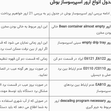
ول انواع ارور اسپرسوساز بوش
امه بررسی ارور اسپرسوساز بوش در جدول زیر به بررسی 21 ارور خواهیم پرداخت و دلایل به وجود آمدن این ارورها را نیز ذکر خواهیم کرد:
ر Bean container almost empty
خالی
این ارور مربوط به خالی بودن مخزن 
ودن مخزن
ور empty drip tray
سینی اسپرسوساز
این ارور زمانی نمایان می شود که ق
اگر ارور از بین نرفت ممکن است برد
ور E6121 ,E6122
ایراد در قسمت دم کن
زمانی که قسمت دم کن قهوه تنظیم ن
ور E0110 /C0110
عدم ارتباط بین برد
در صورت بروز هر گونه عیب در اتصا
صلی و دیسپلی
نمایید.
رور EAB10
عدم ارتباط بین بردهای
در صورت بروز عیب در قسمت برد الک
سپرسوساز
مشکل برد دستگاه باید توسط مهندس
ر descaling program necessary
ارور
در صورتی که از آب شهری استفاده م
ربوط به جرم گیری
به شما اطلاع می دهد که باید دستگا