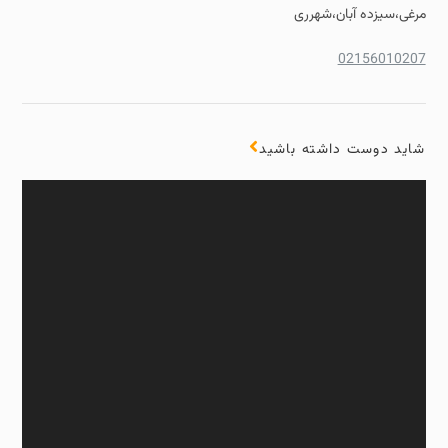
مرغی،سیزده آبان،شهرری
02156010207
شاید دوست داشته باشید