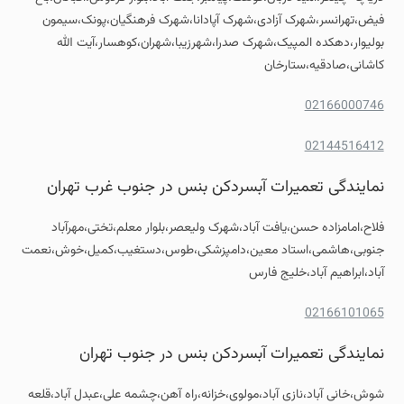
فیض،تهرانسر،شهرک آزادی،شهرک آپادانا،شهرک فرهنگیان،پونک،سیمون
بولیوار،دهکده المپیک،شهرک صدرا،شهرزیبا،شهران،کوهسار،آیت الله
کاشانی،صادقیه،ستارخان
02166000746
02144516412
نمایندگی تعمیرات آبسردکن بنس در جنوب غرب تهران
فلاح،امامزاده حسن،یافت آباد،شهرک ولیعصر،بلوار معلم،تختی،مهرآباد
جنوبی،هاشمی،استاد معین،دامپزشکی،طوس،دستغیب،کمیل،خوش،نعمت
آباد،ابراهیم آباد،خلیج فارس
02166101065
نمایندگی تعمیرات آبسردکن بنس در جنوب تهران
شوش،خانی آباد،نازی آباد،مولوی،خزانه،راه آهن،چشمه علی،عبدل آباد،قلعه