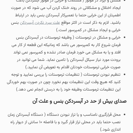
مشکل و ایراد در موتور ( مشکلات و خرابی در موتور آبسردکن باعث
ایجاد اختلال و مشکلاتی در روند خنک کردن آب می شود که در صورت
اطمینان از این خرابی حتما با تعمیرکار آبسردکن بنس باید در ارتباط
باشید. لازم به ذکر است در اکثر مواقع
علت سرد نکردن آبسردکن
بنس
خرابی و ایجاد مشکل در کمپرسور است.)
خرابی و مشکل در ترموستات ( وظیفه ترموستات در آبسردکن بنس
فرمان شروع کار به کمپرسور می باشد که زمانیکه این قطعه از کار می
افتد و یا به مشکل می خورد فرمان صادر نشده و کمپرسور نمی تواند
برودت مورد نیاز سیکل آبسردکن را تامین نماید. شما می توانید در
صورت خرابی ترموستات خودتان اقدام به تعویض آن نمایید.)
تنظیم نبودن ترموستات ( تنظیمات ترموستات را بررسی نمایید و توجه
کنید که هیچ وقت این تنظیمات بهم نخورد چون در صورت بهم خوردگی
این تنظیمات ترموستات وظیفه خود را به درستی انجام نمی دهد.)
صدای بیش از حد در آبسردکن بنس و علت آن
محل قرارگیری نامناسب و یا تراز نبودن دستگاه ( دستگاه آبسردکن زمان
نصب حتما باید در محلی تراز قرار گیرد و با فاصله ۱۰ سانتی از دیوار راه
اندازی شود.)