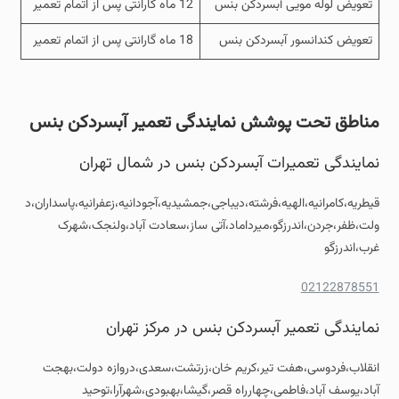
تعویض لوله مویی آبسردکن بنس
12 ماه گارانتی پس از اتمام تعمیر
تعویض کندانسور آبسردکن بنس
18 ماه گارانتی پس از اتمام تعمیر
مناطق تحت پوشش نمایندگی تعمیر آبسردکن بنس
نمایندگی تعمیرات آبسردکن بنس در شمال تهران
قیطریه،کامرانیه،الهیه،فرشته،دیباجی،جمشیدیه،آجودانیه،زعفرانیه،پاسداران،د
ولت،ظفر،جردن،اندرزگو،میرداماد،آتی ساز،سعادت آباد،ولنجک،شهرک
غرب،اندرزگو
02122878551
نمایندگی تعمیر آبسردکن بنس در مرکز تهران
انقلاب،فردوسی،هفت تیر،کریم خان،زرتشت،سعدی،دروازه دولت،بهجت
آباد،یوسف آباد،فاطمی،چهارراه قصر،گیشا،بهبودی،شهرآرا،توحید