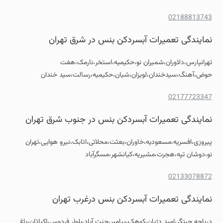
02188813743
نمایندگی تعمیرات آبسردکن بنس در شرق تهران
تهرانپارس،دلاوران،شمیران نو،حکیمیه،استخر،نارمک،هفت
حوض،آهنگ،سیدخندان،لویزان،شیان،حکیمیه،رسالت،سید خندان
02177723347
نمایندگی تعمیرات آبسردکن بنس در جنوب شرق تهران
پیروزی،افسریه،مسعودیه،خاوران،بعثت،محلاتی،اتابک،نیرو هوایی،تهران
نو،دوشان تپه،هجرت،مشیریه،کیانشهر،مسگرآباد
02133078872
نمایندگی تعمیرات آبسردکن بنس درغرب تهران
دریاچه چیتگر،امید دژبان،کوهک،پیامبر،جنت آباد،بلوار فردوس،اکباتان،باغ