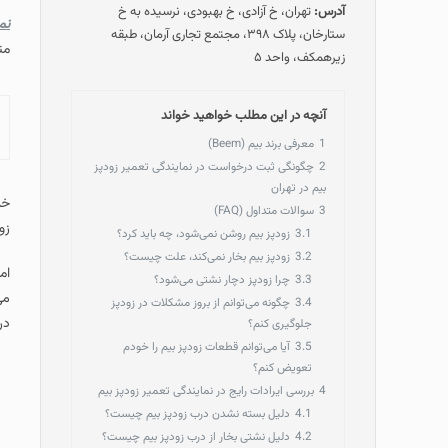
آدرس:
تهران، خ آزادی، خ بهبودی، نرسیده به خ
نم
ستارخان، پلاک ۳۹۸، مجتمع تجاری آرمان، طبقه
متخ
زیرهمکف، واحد ۵
آنچه در این مطلب خواهید خواند
1
معرفی برند بیم (Beem)
2
چگونگی ثبت درخواست در نمایندگی تعمیر زودپز
بیم در تهران
خد
3
سوالات متداول (FAQ)
زو
3.1
زودپز بیم روشن نمی‌شود، چه باید کرد؟
3.2
زودپز بیم بخار نمی‌کند، علت چیست؟
ام
3.3
چرا زودپز دچار نشتی می‌شود؟
می
3.4
چگونه می‌توانم از بروز مشکلات در زودپز
در
جلوگیری کنم؟
3.5
آیا می‌توانم قطعات زودپز بیم را خودم
تعویض کنم؟
4
بررسی ایرادات رایج در نمایندگی تعمیر زودپز بیم
4.1
دلیل بسته نشدن درب زودپز بیم چیست؟
4.2
دلیل نشتی بخار از درب زودپز بیم چیست؟