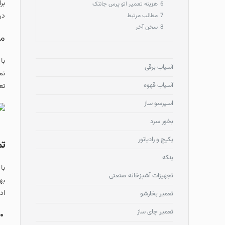
بر
6
هزینه تعمیر اتو پرس جانتک
در
7
مطالب مرتبط
8
سخن آخر
مر
با
آسیاب برقی
آسیاب قهوه
تع
اسپرسو ساز
بخور سرد
پکیج و رادیاتور
تم
پنکه
با
تجهیزات آشپزخانه صنعتی
به
اد
تعمیر بخارشو
تعمیر چای ساز