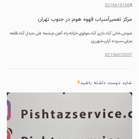
0216610106
5
مرکز تعمیرآسیاب قهوه هوم در جنوب تهران
شوش،خانی آباد،نازی آباد،مولوی،خزانه،راه آهن،چشمه علی،عبدل آباد،قلعه
مرغی،سیزده آبان،شهرری
02156010207
شاید دوست داشته باشید