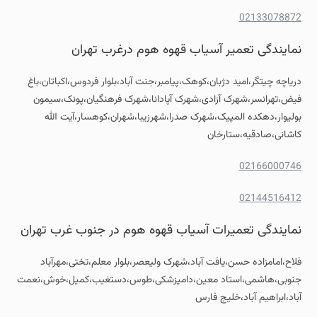
02133078872
نمایندگی تعمیر آسیاب قهوه هوم درغرب تهران
دریاچه چیتگر،امید دژبان،کوهک،پیامبر،جنت آباد،بلوار فردوس،اکباتان،باغ
فیض،تهرانسر،شهرک آزادی،شهرک آپادانا،شهرک فرهنگیان،پونک،سیمون
بولیوار،دهکده المپیک،شهرک صدرا،شهرزیبا،شهران،کوهسار،آیت الله
کاشانی،صادقیه،ستارخان
02166000746
02144516412
نمایندگی تعمیرات آسیاب قهوه هوم در جنوب غرب تهران
فلاح،امامزاده حسن،یافت آباد،شهرک ولیعصر،بلوار معلم،تختی،مهرآباد
جنوبی،هاشمی،استاد معین،دامپزشکی،طوس،دستغیب،کمیل،خوش،نعمت
آباد،ابراهیم آباد،خلیج فارس