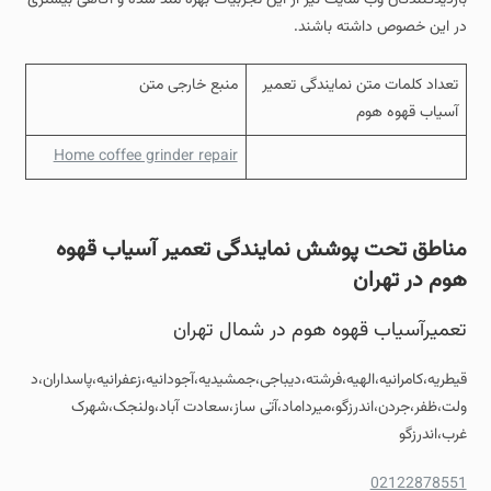
در این خصوص داشته باشند.
تعداد کلمات متن نمایندگی تعمیر
منبع خارجی متن
آسیاب قهوه هوم
Home coffee grinder repair
مناطق تحت پوشش نمایندگی تعمیر آسیاب قهوه
هوم در تهران
تعمیرآسیاب قهوه هوم در شمال تهران
قیطریه،کامرانیه،الهیه،فرشته،دیباجی،جمشیدیه،آجودانیه،زعفرانیه،پاسداران،د
ولت،ظفر،جردن،اندرزگو،میرداماد،آتی ساز،سعادت آباد،ولنجک،شهرک
غرب،اندرزگو
02122878551