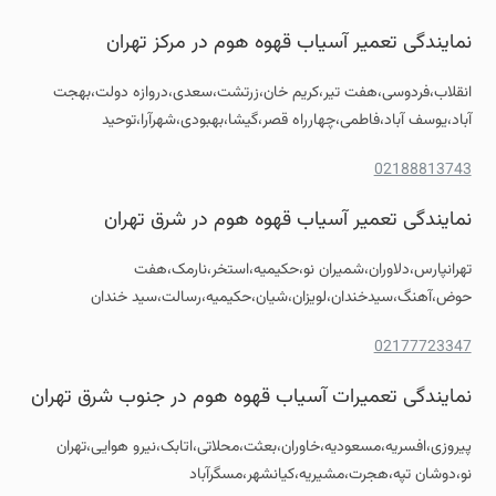
نمایندگی تعمیر آسیاب قهوه هوم در مرکز تهران
انقلاب،فردوسی،هفت تیر،کریم خان،زرتشت،سعدی،دروازه دولت،بهجت
آباد،یوسف آباد،فاطمی،چهارراه قصر،گیشا،بهبودی،شهرآرا،توحید
02188813743
نمایندگی تعمیر آسیاب قهوه هوم در شرق تهران
تهرانپارس،دلاوران،شمیران نو،حکیمیه،استخر،نارمک،هفت
حوض،آهنگ،سیدخندان،لویزان،شیان،حکیمیه،رسالت،سید خندان
02177723347
نمایندگی تعمیرات آسیاب قهوه هوم در جنوب شرق تهران
پیروزی،افسریه،مسعودیه،خاوران،بعثت،محلاتی،اتابک،نیرو هوایی،تهران
نو،دوشان تپه،هجرت،مشیریه،کیانشهر،مسگرآباد